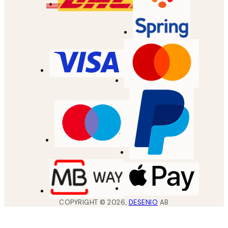
COPYRIGHT ©
2026
,
DESENIO
AB