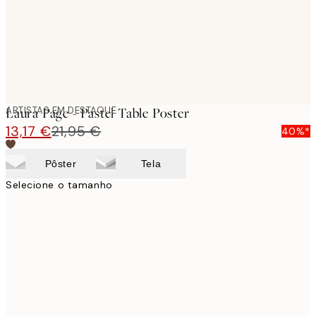
ARTISTAS EM DESTAQUE
Laura Page - Pastel Table Poster
13,17 €
21,95 €
40%*
Pôster
Tela
Selecione o tamanho