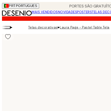
Skip
PORTES SÃO GRATUÍTO
PRT
PORTUGUES
to
MAIS VENDIDOS
NOVIDADES
POSTERS
TELAS DEC
main
content.
▸
▸
Telas decorativas
Laura Page - Pastel Table Tela