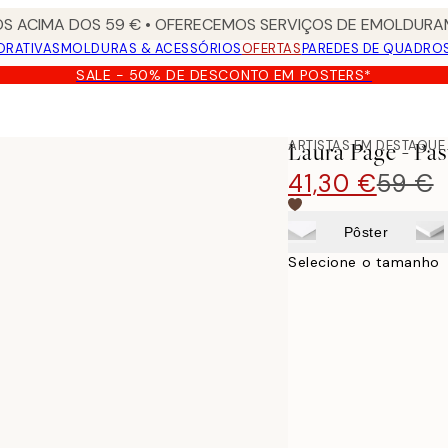
S ACIMA DOS 59 € • OFERECEMOS SERVIÇOS DE EMOLDURAM
ORATIVAS
MOLDURAS & ACESSÓRIOS
OFERTAS
PAREDES DE QUADRO
SALE - 50% DE DESCONTO EM POSTERS*
ARTISTAS EM DESTAQUE
Laura Page - Pas
41,30 €
59 €
Pôster
Selecione o tamanho