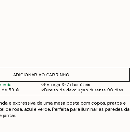
99 €
Sem moldura
ADICIONAR AO CARRINHO
menda
Entrega 3-7 dias úteis
a de 59 €
Direito de devolução durante 90 dias
linda e expressiva de uma mesa posta com copos, pratos e
l de rosa, azul e verde. Perfeita para iluminar as paredes da
 jantar.