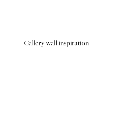
-40%
Shifting Sands Pack de Post
A partir de 26,34 €
43,90 €
Gallery wall inspiration