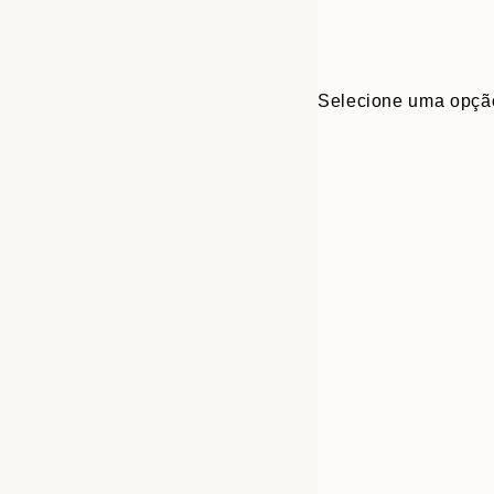
Selecione uma opçã
30x40 cm
50x70 cm