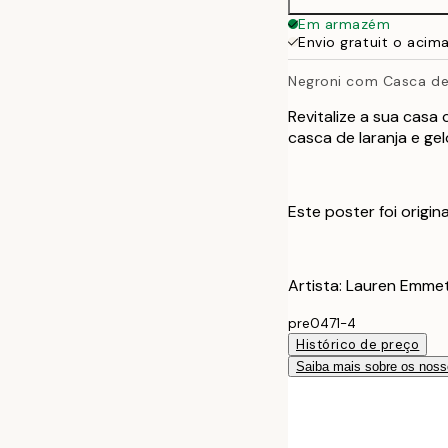
50x70 cm
Em armazém
Envio gratuit o acim
Negroni com Casca de
Revitalize a sua casa
casca de laranja e ge
Este poster foi origi
Artista: Lauren Emmet
pre0471-4
Histórico de preço
Saiba mais sobre os noss