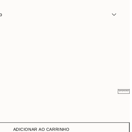
o
9 €
15 €
13,17 €
21,95 €
ADICIONAR AO CARRINHO
22,80 €