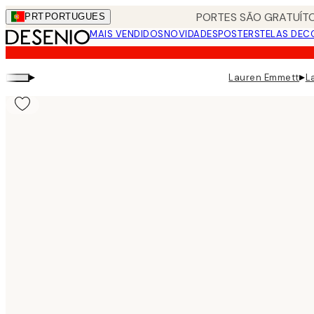
Skip
PORTES SÃO GRATUÍTO
PRT
PORTUGUES
to
MAIS VENDIDOS
NOVIDADES
POSTERS
TELAS DEC
main
content.
▸
▸
Lauren Emmett
L