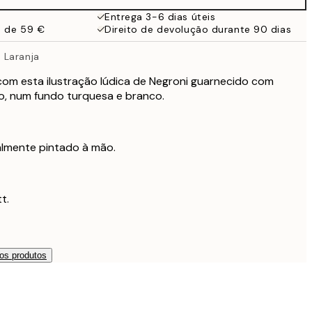
38 €
Entrega 3-6 dias úteis
a de 59 €
Direito de devolução durante 90 dias
 Laranja
 com esta ilustração lúdica de Negroni guarnecido com
lo, num fundo turquesa e branco.
nalmente pintado à mão.
t.
os produtos