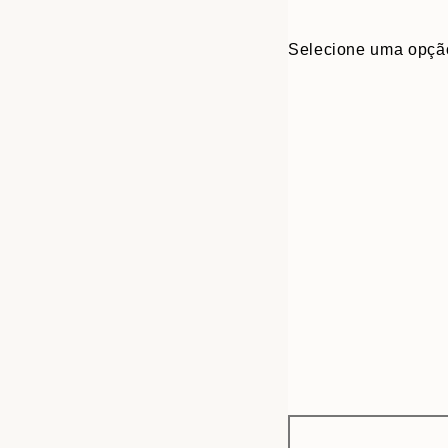
Selecione uma opçã
Frame
21x30 cm
options
30x40 cm