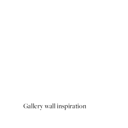
50%*
Abstract Flow No1 Poster
A partir de 6,50 €
13 €
Gallery wall inspiration