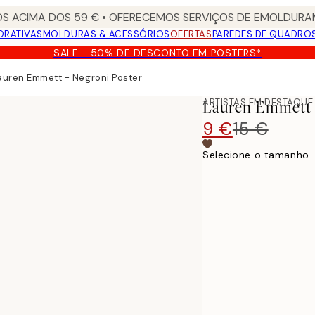
S ACIMA DOS 59 € • OFERECEMOS SERVIÇOS DE EMOLDURAM
ORATIVAS
MOLDURAS & ACESSÓRIOS
OFERTAS
PAREDES DE QUADRO
SALE - 50% DE DESCONTO EM POSTERS*
auren Emmett - Negroni Poster
ARTISTAS EM DESTAQUE
Lauren Emmett -
9 €
15 €
Selecione o tamanho