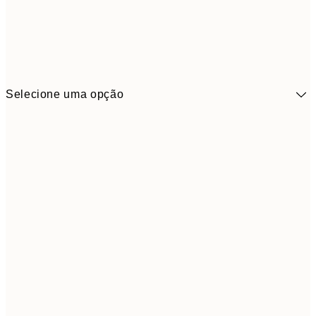
Selecione uma opção
13,1
30x40 cm