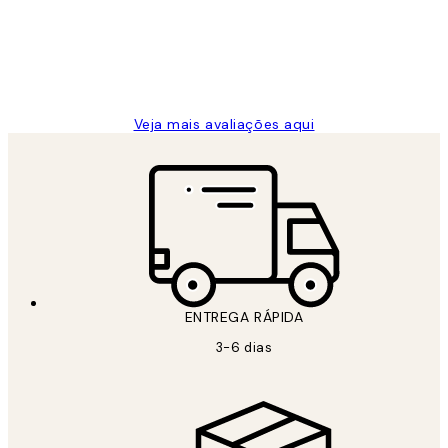
clientes
2 jun.
guilhermina g
Veja mais avaliações aqui
ENTREGA RÁPIDA
3-6 dias