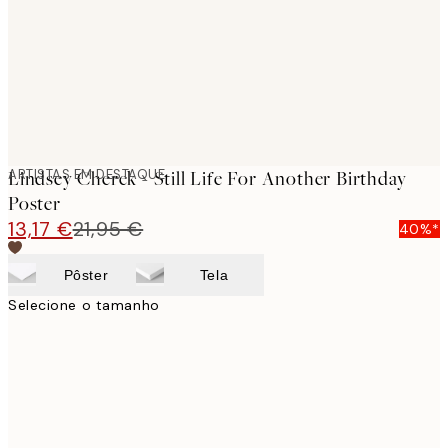
images
ARTISTAS EM DESTAQUE
Lindsey Cherek - Still Life For Another Birthday
Poster
13,17 €
21,95 €
40%*
Pôster
Tela
Selecione o tamanho