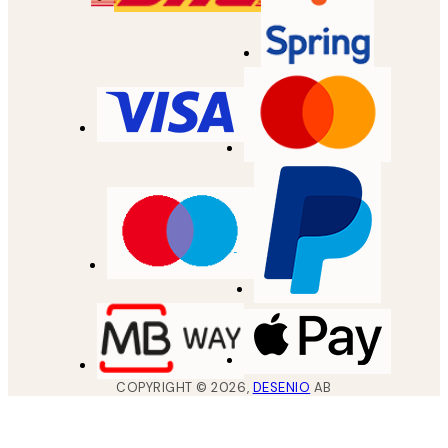
COPYRIGHT ©
2026
,
DESENIO
AB