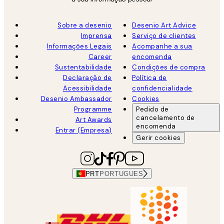
Sobre a desenio
Desenio Art Advice
Imprensa
Serviço de clientes
Informações Legais
Acompanhe a sua
Career
encomenda
Sustentabilidade
Condições de compra
Declaração de
Política de
Acessibilidade
confidencialidade
Desenio Ambassador
Cookies
Programme
Pedido de
cancelamento de
Art Awards
encomenda
Entrar (Empresa)
Gerir cookies
PRT
PORTUGUES