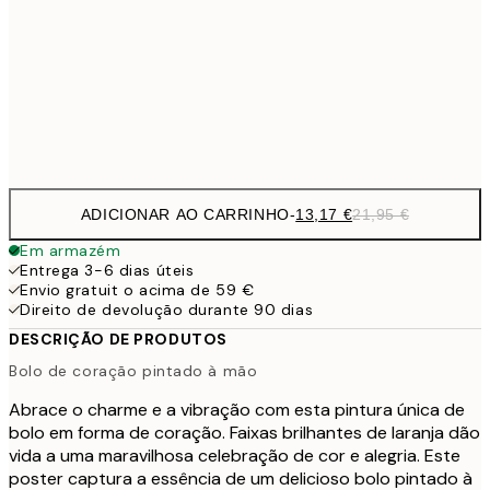
21,
22,8
50x70 cm
Frame
options
ADICIONAR AO CARRINHO
-
13,17 €
21,95 €
Em armazém
Entrega 3-6 dias úteis
Envio gratuit o acima de 59 €
Direito de devolução durante 90 dias
DESCRIÇÃO DE PRODUTOS
Bolo de coração pintado à mão
Abrace o charme e a vibração com esta pintura única de
bolo em forma de coração. Faixas brilhantes de laranja dão
vida a uma maravilhosa celebração de cor e alegria. Este
poster captura a essência de um delicioso bolo pintado à