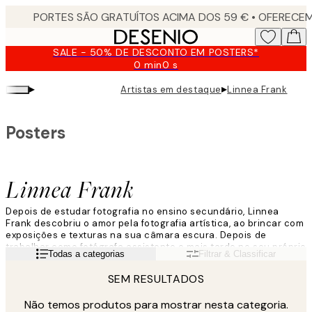
Skip
to
main
SALE - 50% DE DESCONTO EM POSTERS*
content.
0 min
0 s
Válido
até:
▸
▸
Artistas em destaque
Linnea Frank
2026-
08-
09
Posters
Linnea Frank
Depois de estudar fotografia no ensino secundário, Linnea
Frank descobriu o amor pela fotografia artística, ao brincar com
exposições e texturas na sua câmara escura. Depois de
trabalhar como fotógrafa assistente e mais tarde no seu próprio
Leia mais
Todas a categorias
Filtrar & Classificar
estúdio ao fazer principalmente ensaios de moda e beleza, a
sua vida mudou quando ela arrumou todos os seus pertences e
SEM RESULTADOS
mudou-se para a Cidade do Cabo.
Não temos produtos para mostrar nesta categoria.
"O meu trabalho sempre começa com um elemento que fala