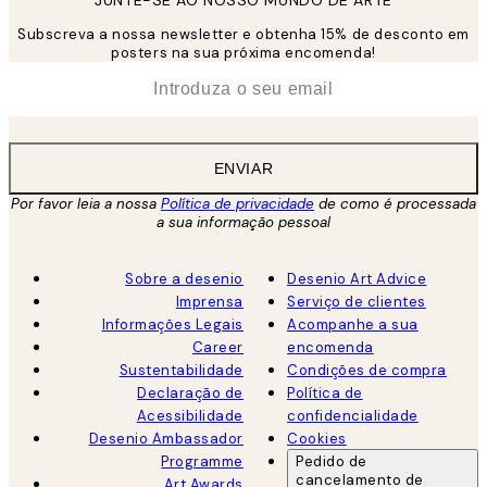
JUNTE-SE AO NOSSO MUNDO DE ARTE
Subscreva a nossa newsletter e obtenha 15% de desconto em
posters na sua próxima encomenda!
*
Email
ENVIAR
Por favor leia a nossa
Política de privacidade
de como é processada
a sua informação pessoal
Sobre a desenio
Desenio Art Advice
Imprensa
Serviço de clientes
Informações Legais
Acompanhe a sua
Career
encomenda
Sustentabilidade
Condições de compra
Declaração de
Política de
Acessibilidade
confidencialidade
Desenio Ambassador
Cookies
Programme
Pedido de
cancelamento de
Art Awards