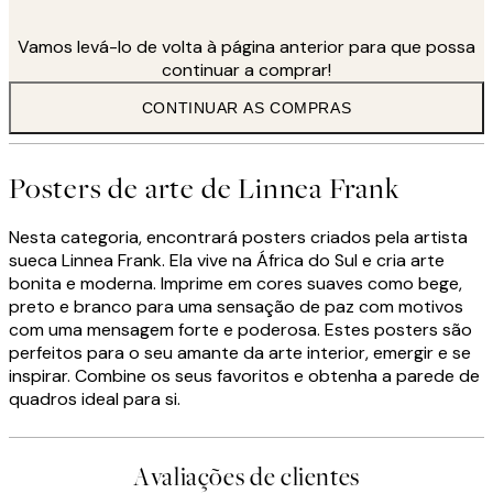
comigo, desencadeando o processo criativo. Pode ser os olhos
ou a silhueta de alguém. Eu quero transmitir uma emoção, então
Vamos levá-lo de volta à página anterior para que possa
esse é o meu ponto de partida", diz ela.
continuar a comprar!
O processo criativo de Linnea inclui adicionar camadas,
texturas, luz e cores criando as intrigantes peças de arte pelas
CONTINUAR AS COMPRAS
quais ela é conhecida.
"Eu não tenho regras! A minha inspiração pode vir de lugares
óbvios ou bizarros. Música, pessoas e natureza são sempre uma
Posters de arte de Linnea Frank
fonte de inspiração. Sinto que o meu trabalho floresceu desde
que me mudei, principalmente porque me sinto inspirada onde
quer que vá neste país."
Nesta categoria, encontrará posters criados pela artista
sueca Linnea Frank. Ela vive na África do Sul e cria arte
bonita e moderna. Imprime em cores suaves como bege,
preto e branco para uma sensação de paz com motivos
com uma mensagem forte e poderosa. Estes posters são
perfeitos para o seu amante da arte interior, emergir e se
inspirar. Combine os seus favoritos e obtenha a parede de
quadros ideal para si.
Avaliações de clientes