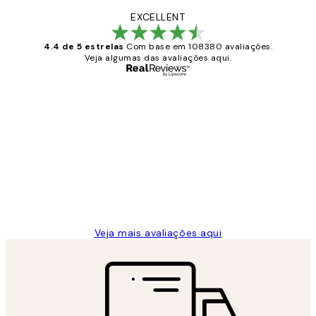
EXCELLENT
4.4 de 5 estrelas
Com base em 108380 avaliações.
Veja algumas das avaliações aqui.
Comprador verificado
Avaliações
de
...
clientes
2 jun.
guilhermina g
Veja mais avaliações aqui