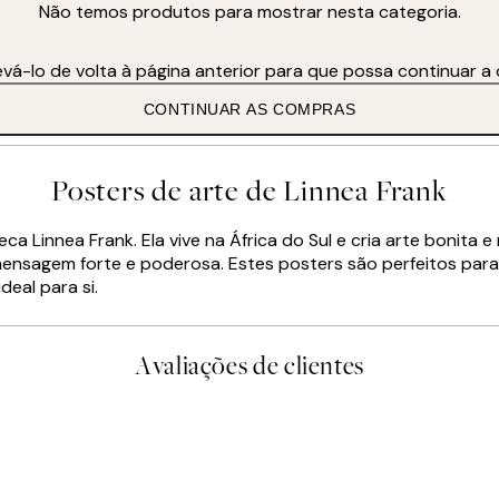
Não temos produtos para mostrar nesta categoria.
vios ou bizarros. Música, pessoas e natureza são sempre uma fonte
á neste país."
vá-lo de volta à página anterior para que possa continuar a
CONTINUAR AS COMPRAS
Posters de arte de Linnea Frank
eca Linnea Frank. Ela vive na África do Sul e cria arte bonit
gem forte e poderosa. Estes posters são perfeitos para o se
eal para si.
Avaliações de clientes