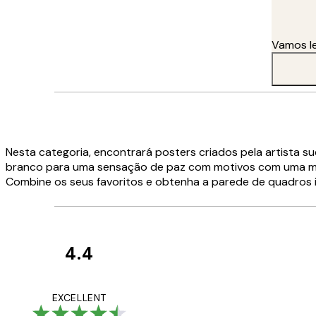
"Eu não tenho regras! A minha inspiração pode vir de lugares ób
mudei, principalmente porque me sinto inspirada onde quer que v
Vamos le
Nesta categoria, encontrará posters criados pela artista su
branco para uma sensação de paz com motivos com uma mensa
Combine os seus favoritos e obtenha a parede de quadros id
4.4
Avaliações
de
...
EXCELLENT
clientes