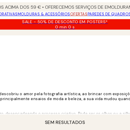
S ACIMA DOS 59 € • OFERECEMOS SERVIÇOS DE EMOLDURAM
ORATIVAS
MOLDURAS & ACESSÓRIOS
OFERTAS
PAREDES DE QUADRO
SALE - 50% DE DESCONTO EM POSTERS*
0 min
0 s
Válido
até:
2026-
08-
09
descobriu o amor pela fotografia artística, ao brincar com exposi
er principalmente ensaios de moda e beleza, a sua vida mudou qua
 desencadeando o processo criativo. Pode ser os olhos ou a silh
SEM RESULTADOS
 luz e cores criando as intrigantes peças de arte pelas quais ela é