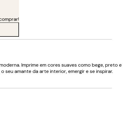
 de inspiração. Sinto que o meu trabalho floresceu desde que me
 comprar!
a e moderna. Imprime em cores suaves como bege, preto e
u amante da arte interior, emergir e se inspirar.
Comprador verificado
Gostei