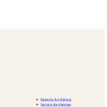
23 abr.
Margarida D
Desenio Art Advice
Serviço de clientes