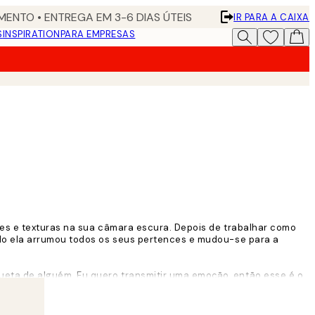
ENTO • ENTREGA EM 3-6 DIAS ÚTEIS
IR PARA A CAIXA
S
INSPIRATION
PARA EMPRESAS
ções e texturas na sua câmara escura. Depois de trabalhar como
ndo ela arrumou todos os seus pertences e mudou-se para a
ueta de alguém. Eu quero transmitir uma emoção, então esse é o
 conhecida.