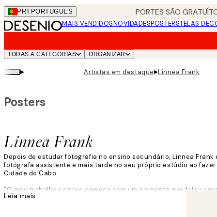
Skip
PORTES SÃO GRATUÍTO
PRT
PORTUGUES
to
MAIS VENDIDOS
NOVIDADES
POSTERS
TELAS DEC
main
content.
TODAS A CATEGORIAS
ORGANIZAR
▸
▸
Artistas em destaque
Linnea Frank
Posters
Linnea Frank
Depois de estudar fotografia no ensino secundário, Linnea Frank 
fotógrafa assistente e mais tarde no seu próprio estúdio ao faz
Cidade do Cabo.
"O meu trabalho sempre começa com um elemento que fala comigo,
Leia mais
meu ponto de partida", diz ela.
O processo criativo de Linnea inclui adicionar camadas, texturas,