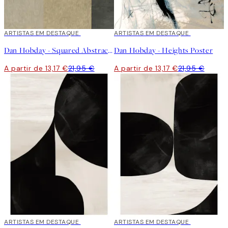
40%*
ARTISTAS EM DESTAQUE
40%*
ARTISTAS EM DESTAQUE
Dan Hobday - Squared Abstract Poster
Dan Hobday - Heights Poster
A partir de 13,17 €
21,95 €
A partir de 13,17 €
21,95 €
40%*
ARTISTAS EM DESTAQUE
40%*
ARTISTAS EM DESTAQUE