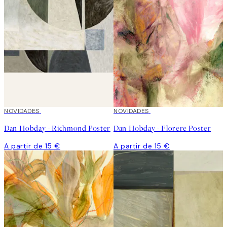
“My biggest challenge when creating is the risk of running out of
paint,” he says.
NOVIDADES
NOVIDADES
Dan Hobday - Richmond Poster
Dan Hobday - Florere Poster
A partir de 15 €
A partir de 15 €