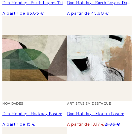
Dan Hobday - Earth Layers Trio Pack de Posters
Dan Hobday - Earth Layers Duo Pack de Posters
A partir de 65,85 €
A partir de 43,90 €
NOVIDADES
40%*
ARTISTAS EM DESTAQUE
Dan Hobday - Hackney Poster
Dan Hobday - Motion Poster
A partir de 15 €
A partir de 13,17 €
21,95 €