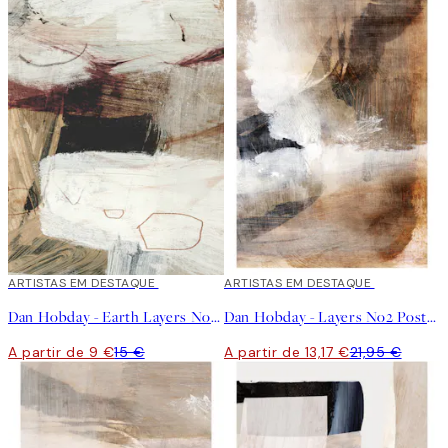
40%*
ARTISTAS EM DESTAQUE
40%*
ARTISTAS EM DESTAQUE
Dan Hobday - Earth Layers No2 Poster
Dan Hobday - Layers No2 Poster
A partir de 9 €
15 €
A partir de 13,17 €
21,95 €