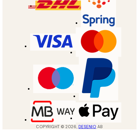
COPYRIGHT ©
2026
,
DESENIO
AB