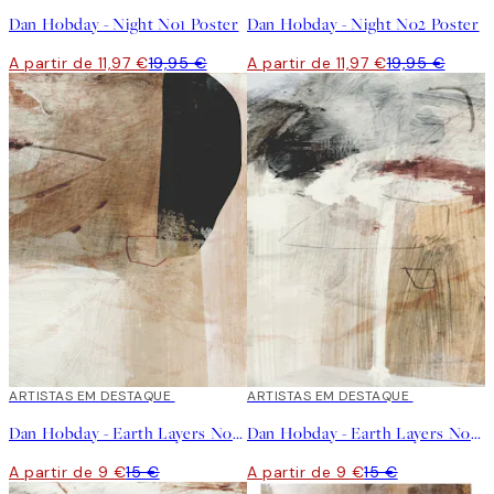
Dan Hobday - Night No1 Poster
Dan Hobday - Night No2 Poster
A partir de 11,97 €
19,95 €
A partir de 11,97 €
19,95 €
40%*
ARTISTAS EM DESTAQUE
40%*
ARTISTAS EM DESTAQUE
Dan Hobday - Earth Layers No3 Poster
Dan Hobday - Earth Layers No1 Poster
A partir de 9 €
15 €
A partir de 9 €
15 €