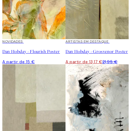
NOVIDADES
40%*
ARTISTAS EM DESTAQUE
Dan Hobday - Flourish Poster
Dan Hobday - Grosvenor Poster
A partir de 15 €
A partir de 13,17 €
21,95 €