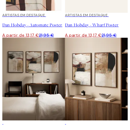
40%*
ARTISTAS EM DESTAQUE
40%*
ARTISTAS EM DESTAQUE
Dan Hobday - Automate Poster
Dan Hobday - Wharf Poster
A partir de 13,17 €
21,95 €
A partir de 13,17 €
21,95 €