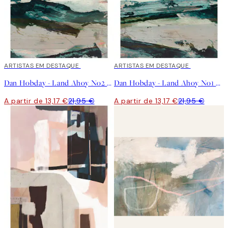
40%*
ARTISTAS EM DESTAQUE
40%*
ARTISTAS EM DESTAQUE
Dan Hobday - Land Ahoy No2 Poster
Dan Hobday - Land Ahoy No1 Poster
A partir de 13,17 €
21,95 €
A partir de 13,17 €
21,95 €