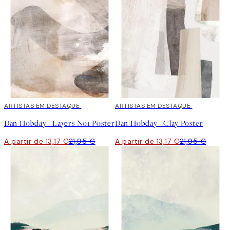
40%*
ARTISTAS EM DESTAQUE
40%*
ARTISTAS EM DESTAQUE
Dan Hobday - Layers No1 Poster
Dan Hobday - Clay Poster
A partir de 13,17 €
21,95 €
A partir de 13,17 €
21,95 €