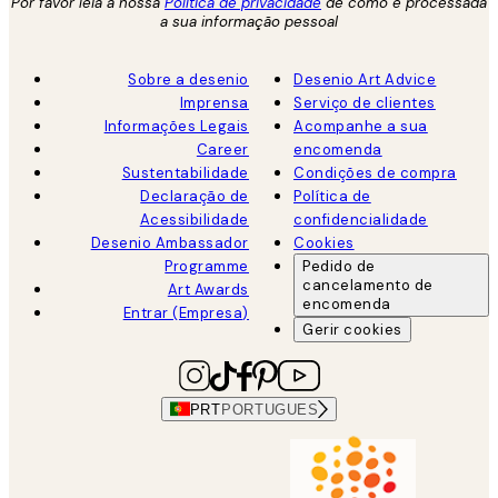
Por favor leia a nossa
Política de privacidade
de como é processada
a sua informação pessoal
Sobre a desenio
Desenio Art Advice
Imprensa
Serviço de clientes
Informações Legais
Acompanhe a sua
Career
encomenda
Sustentabilidade
Condições de compra
Declaração de
Política de
Acessibilidade
confidencialidade
Desenio Ambassador
Cookies
Programme
Pedido de
cancelamento de
Art Awards
encomenda
Entrar (Empresa)
Gerir cookies
PRT
PORTUGUES