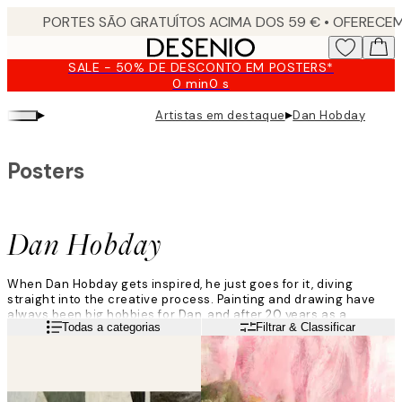
Skip
to
main
SALE - 50% DE DESCONTO EM POSTERS*
content.
0 min
0 s
Válido
até:
▸
▸
Artistas em destaque
Dan Hobday
2026-
08-
09
Posters
Dan Hobday
When Dan Hobday gets inspired, he just goes for it, diving
straight into the creative process. Painting and drawing have
always been big hobbies for Dan, and after 20 years as a
Leia mais
Todas a categorias
Filtrar & Classificar
graphic designer, he moved to become a full-time artist.
Using mostly acrylics and inks, he’s inspired mainly by history
and the natural world when creating his abstract landscapes
and modern art pieces.