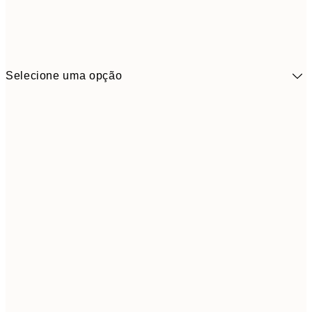
Selecione uma opção
13,1
30x40 cm
21,