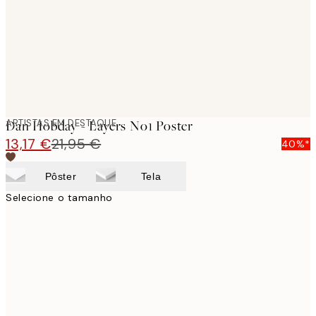
images
ARTISTAS EM DESTAQUE
Dan Hobday - Layers No1 Poster
13,17 €
21,95 €
40%*
Pôster
Tela
Selecione o tamanho