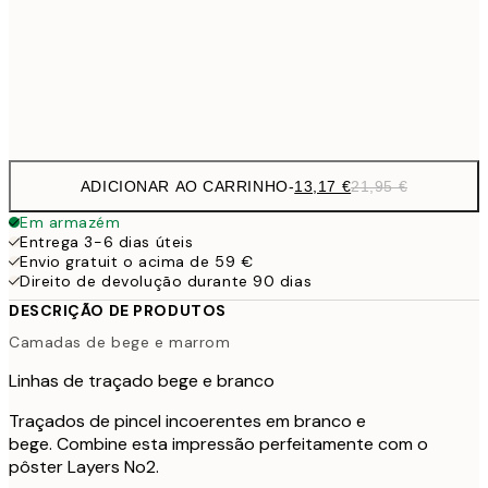
22,8
50x70 cm
Frame
options
ADICIONAR AO CARRINHO
-
13,17 €
21,95 €
Em armazém
Entrega 3-6 dias úteis
Envio gratuit o acima de 59 €
Direito de devolução durante 90 dias
DESCRIÇÃO DE PRODUTOS
Camadas de bege e marrom
Linhas de traçado bege e branco
Traçados de pincel incoerentes em branco e
bege. Combine esta impressão perfeitamente com o
pôster Layers No2.