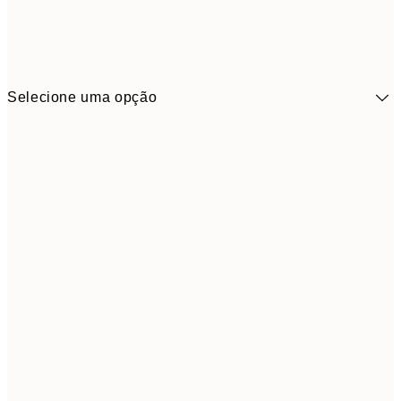
Selecione uma opção
13,1
30x40 cm
21,