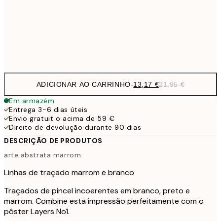
22,8
50x70 cm
Frame
options
ADICIONAR AO CARRINHO
-
13,17 €
21,95 €
Em armazém
Entrega 3-6 dias úteis
Envio gratuit o acima de 59 €
Direito de devolução durante 90 dias
DESCRIÇÃO DE PRODUTOS
arte abstrata marrom
Linhas de traçado marrom e branco
Traçados de pincel incoerentes em branco, preto e
marrom. Combine esta impressão perfeitamente com o
pôster Layers No1.