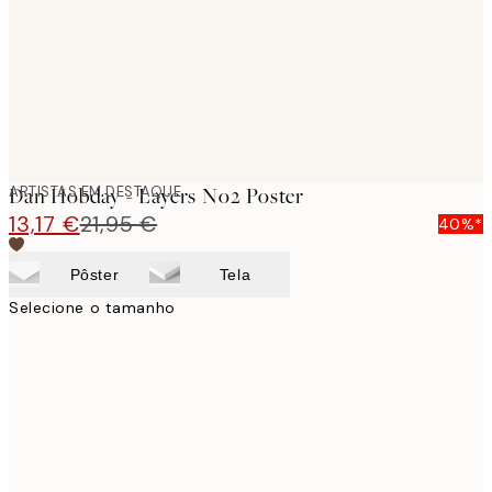
images
ARTISTAS EM DESTAQUE
Dan Hobday - Layers No2 Poster
13,17 €
21,95 €
40%*
Pôster
Tela
Selecione o tamanho