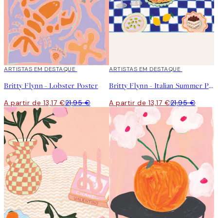
40%*
ARTISTAS EM DESTAQUE
40%*
ARTISTAS EM DESTAQUE
Britty Flynn - Lobster Poster
Britty Flynn - Italian Summer Poster
A partir de 13,17 €
21,95 €
A partir de 13,17 €
21,95 €