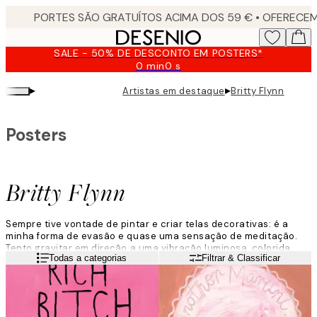
Skip
to
main
SALE - 50% DE DESCONTO EM POSTERS*
content.
0 min
0 s
Válido
até:
▸
▸
Artistas em destaque
Britty Flynn
2026-
08-
09
Posters
Britty Flynn
Sempre tive vontade de pintar e criar telas decorativas: é a
minha forma de evasão e quase uma sensação de meditação.
Tento gravitar em direção a uma vibração luminosa, colorida,
Leia mais
Todas a categorias
Filtrar & Classificar
enérgica e extravagante.
Não penso muito no que vou pintar e começo com as ideias que
me vêm naturalmente no momento. Há sempre inspiração, é só
uma questão de a descobrir.