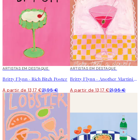
40%*
ARTISTAS EM DESTAQUE
40%*
ARTISTAS EM DESTAQUE
Britty Flynn - Rich Bitch Poster
Britty Flynn - Another Martini Poster
A partir de 13,17 €
21,95 €
A partir de 13,17 €
21,95 €