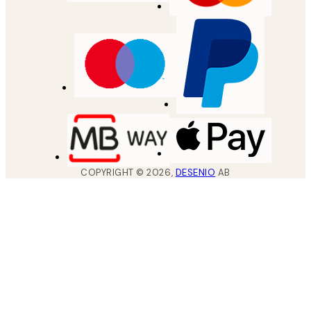
COPYRIGHT ©
2026
,
DESENIO
AB