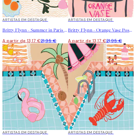
40%*
ARTISTAS EM DESTAQUE
40%*
ARTISTAS EM DESTAQUE
Britty Flynn - Summer in Paris Poster
Britty Flynn - Orange Vase Poster
A partir de 13,17 €
21,95 €
A partir de 13,17 €
21,95 €
40%*
ARTISTAS EM DESTAQUE
40%*
ARTISTAS EM DESTAQUE