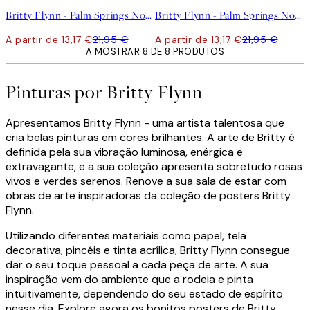
Britty Flynn - Palm Springs No2 Poster
Britty Flynn - Palm Springs No1 Poster
A partir de 13,17 €
21,95 €
A partir de 13,17 €
21,95 €
A MOSTRAR 8 DE 8 PRODUTOS
Pinturas por Britty Flynn
Apresentamos Britty Flynn - uma artista talentosa que
cria belas pinturas em cores brilhantes. A arte de Britty é
definida pela sua vibração luminosa, enérgica e
extravagante, e a sua coleção apresenta sobretudo rosas
vivos e verdes serenos. Renove a sua sala de estar com
obras de arte inspiradoras da coleção de posters Britty
Flynn.
Utilizando diferentes materiais como papel, tela
decorativa, pincéis e tinta acrílica, Britty Flynn consegue
dar o seu toque pessoal a cada peça de arte. A sua
inspiração vem do ambiente que a rodeia e pinta
intuitivamente, dependendo do seu estado de espírito
nesse dia. Explore agora os bonitos posters de Britty