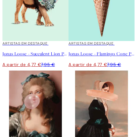
40%*
ARTISTAS EM DESTAQUE
40%*
ARTISTAS EM DESTAQUE
Jonas Loose - Succulent Lion Poster
Jonas Loose - Flamingo Cone Poster
A partir de 4,77 €
7,95 €
A partir de 4,77 €
7,95 €