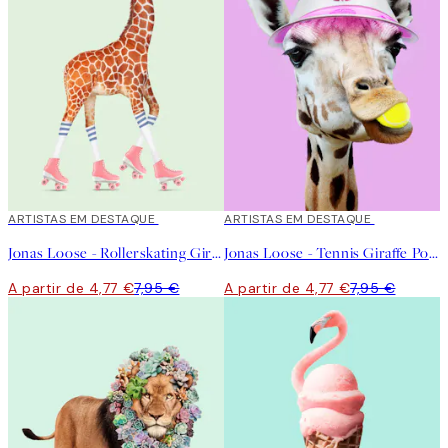
40%*
ARTISTAS EM DESTAQUE
40%*
ARTISTAS EM DESTAQUE
Jonas Loose - Rollerskating Giraffe Poster
Jonas Loose - Tennis Giraffe Poster
A partir de 4,77 €
7,95 €
A partir de 4,77 €
7,95 €