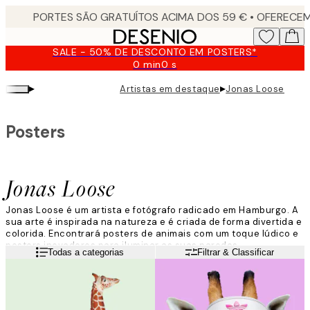
Skip
to
main
SALE - 50% DE DESCONTO EM POSTERS*
content.
0 min
0 s
Válido
até:
▸
▸
Artistas em destaque
Jonas Loose
2026-
08-
09
Posters
Jonas Loose
Jonas Loose é um artista e fotógrafo radicado em Hamburgo. A
sua arte é inspirada na natureza e é criada de forma divertida e
colorida. Encontrará posters de animais com um toque lúdico e
posters inovadores para iluminar as suas paredes.
Leia mais
Todas a categorias
Filtrar & Classificar