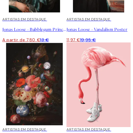
40%*
ARTISTAS EM DESTAQUE
40%*
ARTISTAS EM DESTAQUE
Jonas Loose - Bubblegum Princess Poster
Jonas Loose - Vandalism Poster
A partir de 7,80 €
13 €
11,97 €
19,95 €
40%*
ARTISTAS EM DESTAQUE
40%*
ARTISTAS EM DESTAQUE