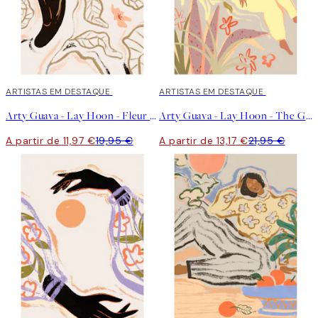
40%*
ARTISTAS EM DESTAQUE
40%*
ARTISTAS EM DESTAQUE
Arty Guava - Lay Hoon - Fleur Poster
Arty Guava - Lay Hoon - The Garden Poster
A partir de 11,97 €
19,95 €
A partir de 13,17 €
21,95 €