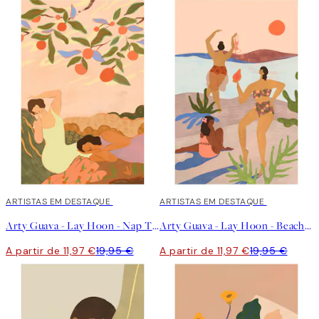
40%*
ARTISTAS EM DESTAQUE
40%*
ARTISTAS EM DESTAQUE
Arty Guava - Lay Hoon - Nap Time Poster
Arty Guava - Lay Hoon - Beach Please Poster
A partir de 11,97 €
19,95 €
A partir de 11,97 €
19,95 €