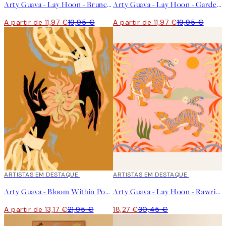
Arty Guava - Lay Hoon - Brunch Poster
Arty Guava - Lay Hoon - Gardening Poster
A partir de 11,97 €
19,95 €
A partir de 11,97 €
19,95 €
40%*
ARTISTAS EM DESTAQUE
40%*
ARTISTAS EM DESTAQUE
Arty Guava - Bloom Within Poster
Arty Guava - Lay Hoon - Rawring Playmates Poster
A partir de 13,17 €
21,95 €
18,27 €
30,45 €