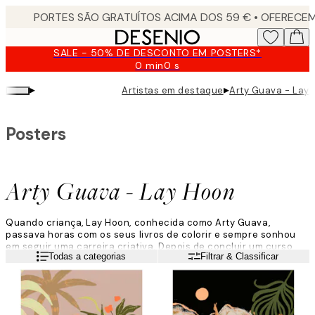
Skip
to
main
SALE - 50% DE DESCONTO EM POSTERS*
content.
0 min
0 s
Válido
até:
▸
▸
Artistas em destaque
Arty Guava - Lay
2026-
08-
10
Posters
Arty Guava - Lay Hoon
Quando criança, Lay Hoon, conhecida como Arty Guava,
passava horas com os seus livros de colorir e sempre sonhou
em seguir uma carreira criativa. Depois de concluir um curso
Leia mais
Todas a categorias
Filtrar & Classificar
noturno de design multimédia, ela decidiu deixar o emprego de
engenheira e iniciar uma nova carreira em design gráfico.
“Logo no início da pandemia, eu ilustrava todas as noites no
meu iPad como forma a ajudar-me a lidar com todo o stress,