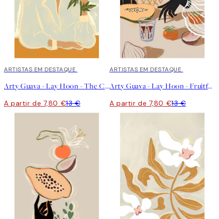
40%*
ARTISTAS EM DESTAQUE
40%*
ARTISTAS EM DESTAQUE
Arty Guava - Lay Hoon - The Chrysanthemum Poster
Arty Guava - Lay Hoon - Fruitful Spread Poster
A partir de 7,80 €
13 €
A partir de 7,80 €
13 €