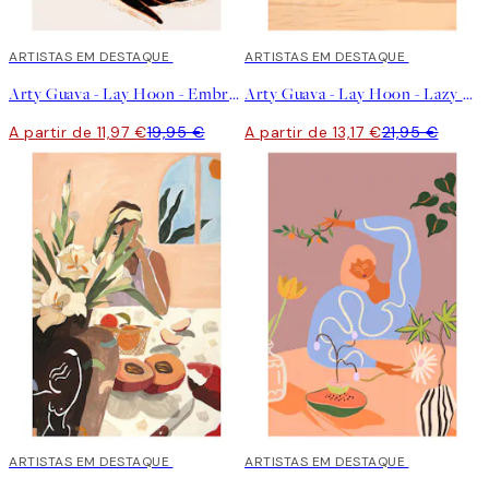
40%*
ARTISTAS EM DESTAQUE
40%*
ARTISTAS EM DESTAQUE
Arty Guava - Lay Hoon - Embrace the Sun Poster
Arty Guava - Lay Hoon - Lazy Days Poster
A partir de 11,97 €
19,95 €
A partir de 13,17 €
21,95 €
40%*
ARTISTAS EM DESTAQUE
40%*
ARTISTAS EM DESTAQUE