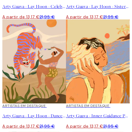
Arty Guava - Lay Hoon - Celebration Poster
Arty Guava - Lay Hoon - Sisterhood Poster
A partir de 13,17 €
21,95 €
A partir de 13,17 €
21,95 €
40%*
ARTISTAS EM DESTAQUE
40%*
ARTISTAS EM DESTAQUE
Arty Guava - Lay Hoon - Dance With Tiger Poster
Arty Guava - Inner Guidance Poster
A partir de 13,17 €
21,95 €
A partir de 13,17 €
21,95 €