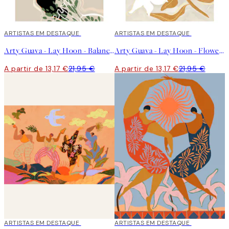
40%*
ARTISTAS EM DESTAQUE
40%*
ARTISTAS EM DESTAQUE
Arty Guava - Lay Hoon - Balancing Fruits Poster
Arty Guava - Lay Hoon - Flowers Flowers Flowers Poster
A partir de 13,17 €
21,95 €
A partir de 13,17 €
21,95 €
40%*
ARTISTAS EM DESTAQUE
40%*
ARTISTAS EM DESTAQUE