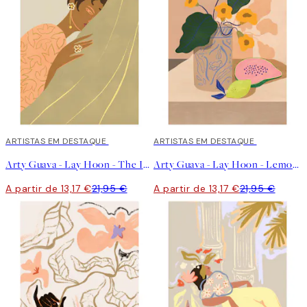
40%*
ARTISTAS EM DESTAQUE
40%*
ARTISTAS EM DESTAQUE
Arty Guava - Lay Hoon - The Introvert Poster
Arty Guava - Lay Hoon - Lemon Papaya Poster
A partir de 13,17 €
21,95 €
A partir de 13,17 €
21,95 €