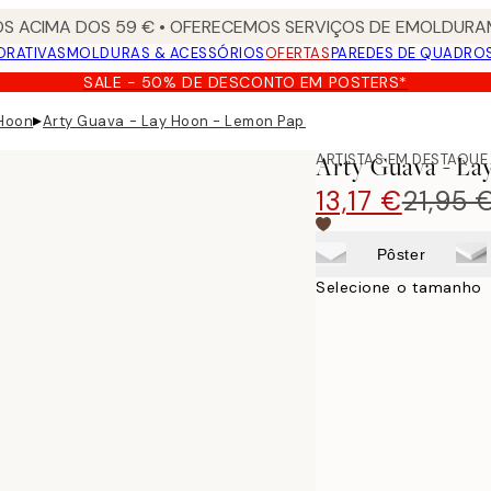
S ACIMA DOS 59 € • OFERECEMOS SERVIÇOS DE EMOLDURAM
ORATIVAS
MOLDURAS & ACESSÓRIOS
OFERTAS
PAREDES DE QUADRO
SALE - 50% DE DESCONTO EM POSTERS*
▸
 Hoon
Arty Guava - Lay Hoon - Lemon Papaya Poster
ARTISTAS EM DESTAQUE
Arty Guava - La
13,17 €
21,95 
Pôster
Selecione o tamanho