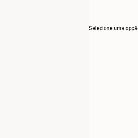
Selecione uma opçã
Frame
30x40 cm
options
50x70 cm