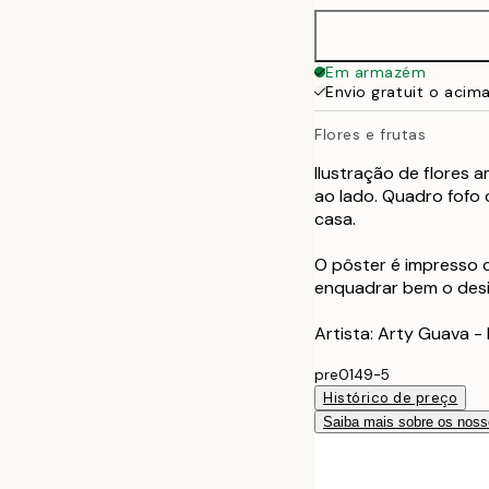
Em armazém
Envio gratuit o acim
Flores e frutas
Ilustração de flores
ao lado. Quadro fofo
casa.
O pôster é impresso
enquadrar bem o desi
Artista: Arty Guava -
pre0149-5
Histórico de preço
Saiba mais sobre os noss