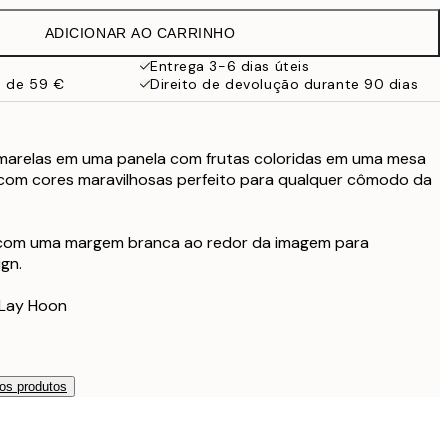
38 €
ADICIONAR AO CARRINHO
Entrega 3-6 dias úteis
a de 59 €
Direito de devolução durante 90 dias
 amarelas em uma panela com frutas coloridas em uma mesa
 com cores maravilhosas perfeito para qualquer cômodo da
 com uma margem branca ao redor da imagem para
gn.
 Lay Hoon
os produtos