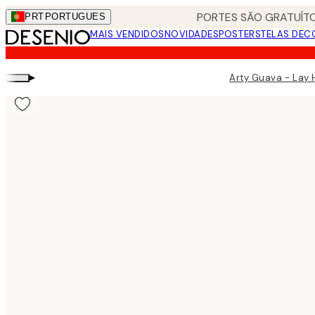
Skip
PORTES SÃO GRATUÍTO
PRT
PORTUGUES
to
MAIS VENDIDOS
NOVIDADES
POSTERS
TELAS DEC
main
content.
▸
Arty Guava - Lay