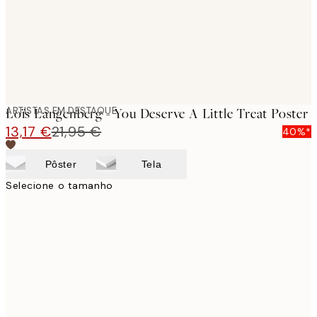
ARTISTAS EM DESTAQUE
Loïs Langenberg - You Deserve A Little Treat Poster
13,17 €
21,95 €
40%*
Pôster
Tela
Selecione o tamanho