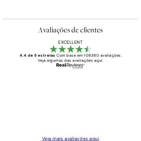
Avaliações de clientes
EXCELLENT
4.4 de 5 estrelas
Com base em 108380 avaliações.
Veja algumas das avaliações aqui.
Comprador verificado
Avaliações
de
...
clientes
2 jun.
guilhermina g
Veja mais avaliações aqui