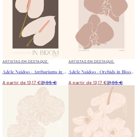
40%*
ARTISTAS EM DESTAQUE
40%*
ARTISTAS EM DESTAQUE
Adele Naidoo - Anthuriums in Bloom Poster
Adele Naidoo - Orchids in Bloom Poster
A partir de 13,17 €
21,95 €
A partir de 13,17 €
21,95 €