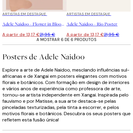
40%*
ARTISTAS EM DESTAQUE
40%*
ARTISTAS EM DESTAQUE
Adele Naidoo - Flower in Bloom Poster
Adele Naidoo - Rio Poster
A partir de 13,17 €
21,95 €
A partir de 13,17 €
21,95 €
A MOSTRAR 6 DE 6 PRODUTOS
Posters de Adele Naidoo
Explore a arte de Adele Naidoo, mesclando influências sul-
africanas e de Xangai em posters elegantes com motivos
florais e botânicos. Com formação em design de interiores
e vários anos de experiência como professora de arte,
tornou-se artista independente em Xangai. Inspirada pelo
fauvismo e por Matisse, a sua arte destaca-se pelas
pinceladas texturizadas, pela tinta a escorrer, e pelos
motivos florais e botânicos. Descubra os seus posters que
refletem esta fusão única!