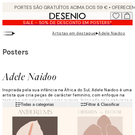
Skip
to
main
SALE - 50% DE DESCONTO EM POSTERS*
content.
▸
▸
Artistas em destaque
Adele Naidoo
Posters
Adele Naidoo
Inspirada pela sua infância na África do Sul, Adele Naidoo é uma
artista que cria peças de carácter feminino, com enfoque na
textura e em paletas de cores suaves. Inspirada pela natureza e
Leia mais
Todas a categorias
Filtrar & Classificar
por composições florais, Naidoo alia a arte acrílica ao digital,
para obter um resultado relaxante, mas ao mesmo tempo,
requintado.