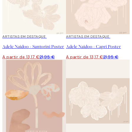
40%*
ARTISTAS EM DESTAQUE
40%*
ARTISTAS EM DESTAQUE
Adele Naidoo - Santorini Poster
Adele Naidoo - Capri Poster
A partir de 13,17 €
21,95 €
A partir de 13,17 €
21,95 €