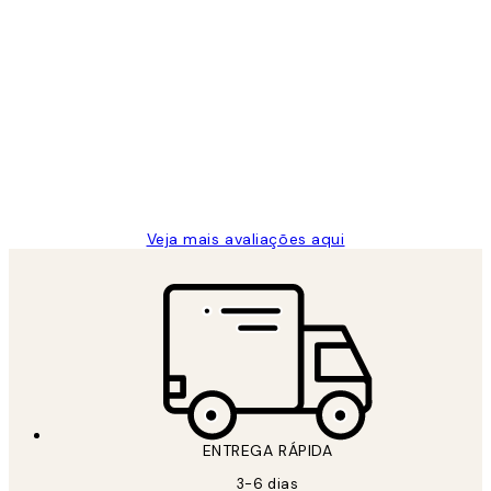
Comprador verificado
Avaliações
de
...
clientes
2 jun.
guilhermina g
Veja mais avaliações aqui
ENTREGA RÁPIDA
3-6 dias