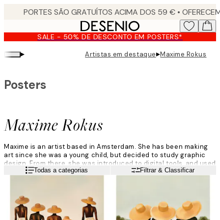
Skip
to
main
SALE - 50% DE DESCONTO EM POSTERS*
content.
▸
▸
Artistas em destaque
Maxime Rokus
Posters
Maxime Rokus
Maxime is an artist based in Amsterdam. She has been making
art since she was a young child, but decided to study graphic
design. From there, she was introduced to digital tools, and used
Leia mais
Todas a categorias
Filtrar & Classificar
them for making art.
She begins with photoshop when creating art. Maxime uses
different layers and colours to decide what looks beautiful, and
starts creating with her Ipad when she has landed on a design
that she loves.