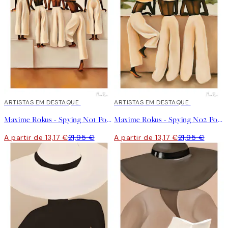
40%*
ARTISTAS EM DESTAQUE
40%*
ARTISTAS EM DESTAQUE
Maxime Rokus - Spying No1 Poster
Maxime Rokus - Spying No2 Poster
A partir de 13,17 €
21,95 €
A partir de 13,17 €
21,95 €