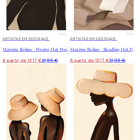
40%*
ARTISTAS EM DESTAQUE
40%*
ARTISTAS EM DESTAQUE
Maxime Rokus - Posing Hat Poster
Maxime Rokus - Reading Hat Poster
A partir de 13,17 €
21,95 €
A partir de 13,17 €
21,95 €