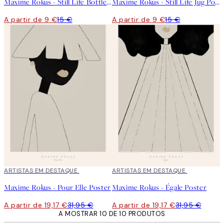
Maxime Rokus - Still Life Bottle Poster
Maxime Rokus - Still Life Jug Poster
A partir de 9 €
15 €
A partir de 9 €
15 €
40%*
ARTISTAS EM DESTAQUE
40%*
ARTISTAS EM DESTAQUE
Maxime Rokus - Pour Elle Poster
Maxime Rokus - Égale Poster
A partir de 19,17 €
31,95 €
A partir de 19,17 €
31,95 €
A MOSTRAR 10 DE 10 PRODUTOS