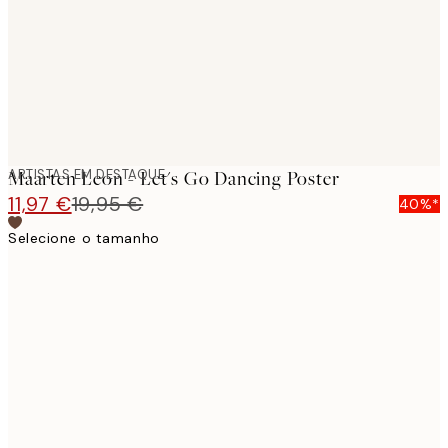
images
ARTISTAS EM DESTAQUE
Maarten Leon - Let's Go Dancing Poster
11,97 €
19,95 €
40%*
Selecione o tamanho