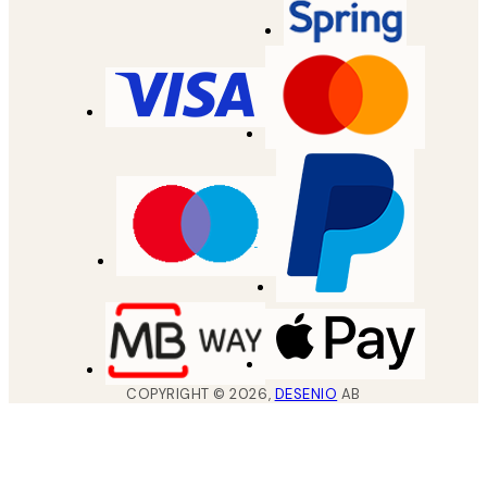
COPYRIGHT ©
2026
,
DESENIO
AB