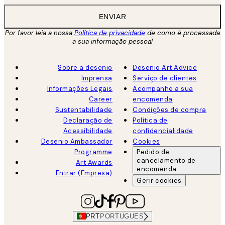
ENVIAR
Por favor leia a nossa
Política de privacidade
de como é processada
a sua informação pessoal
Sobre a desenio
Desenio Art Advice
Imprensa
Serviço de clientes
Informações Legais
Acompanhe a sua
Career
encomenda
Sustentabilidade
Condições de compra
Declaração de
Política de
Acessibilidade
confidencialidade
Desenio Ambassador
Cookies
Programme
Pedido de
cancelamento de
Art Awards
encomenda
Entrar (Empresa)
Gerir cookies
PRT
PORTUGUES