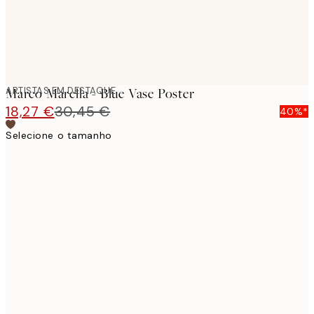
ARTISTAS EM DESTAQUE
Marco Marella - Blue Vase Poster
18,27 €
30,45 €
40%*
Selecione o tamanho