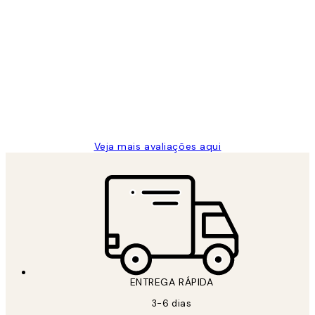
Comprador verificado
Avaliações
de
...
clientes
2 jun.
guilhermina g
Veja mais avaliações aqui
ENTREGA RÁPIDA
3-6 dias