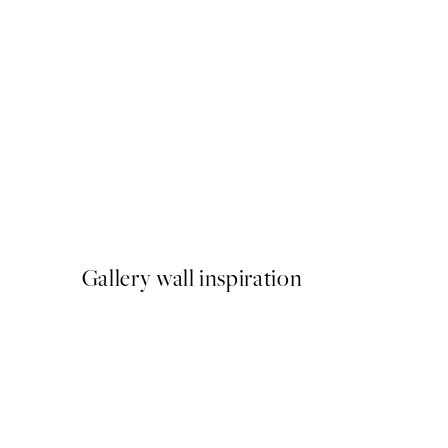
NOVIDADES
Cheers Poster
A partir de 7,95 €
Gallery wall inspiration