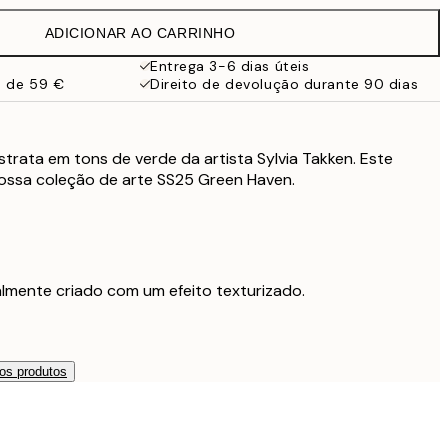
38 €
ADICIONAR AO CARRINHO
32,67 €
54,45 €
Entrega 3-6 dias úteis
a de 59 €
Direito de devolução durante 90 dias
trata em tons de verde da artista Sylvia Takken. Este
nossa coleção de arte SS25 Green Haven.
nalmente criado com um efeito texturizado.
os produtos