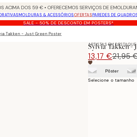
S ACIMA DOS 59 € • OFERECEMOS SERVIÇOS DE EMOLDURAM
ORATIVAS
MOLDURAS & ACESSÓRIOS
OFERTAS
PAREDES DE QUADRO
SALE - 50% DE DESCONTO EM POSTERS*
via Takken - Just Green Poster
ARTISTAS EM DESTAQUE
Sylvia Takken - 
13,17 €
21,95 
Pôster
Selecione o tamanho