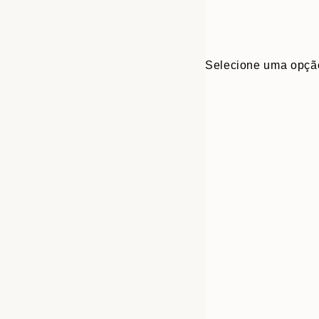
Selecione uma opçã
Frame
30x40 cm
options
50x70 cm