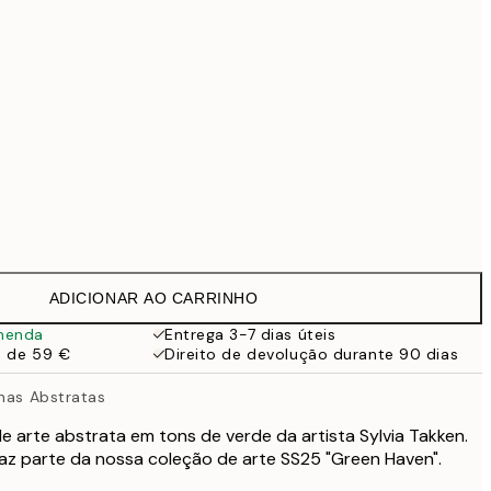
69,30 €
99 €
118,30 €
169 €
363,30 €
519 €
Sem moldura
ADICIONAR AO CARRINHO
menda
Entrega 3-7 dias úteis
a de 59 €
Direito de devolução durante 90 dias
nhas Abstratas
e arte abstrata em tons de verde da artista Sylvia Takken.
faz parte da nossa coleção de arte SS25 "Green Haven".