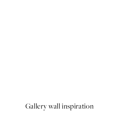
NOVIDADES
Earth Toned Texture Poste
A partir de 13 €
Gallery wall inspiration