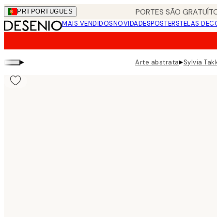
Skip
PORTES SÃO GRATUÍTO
PRT
PORTUGUES
to
MAIS VENDIDOS
NOVIDADES
POSTERS
TELAS DEC
main
content.
▸
▸
Arte abstrata
Sylvia Tak