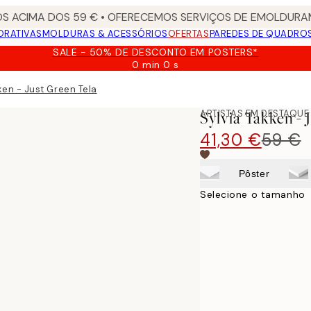
S ACIMA DOS 59 € • OFERECEMOS SERVIÇOS DE EMOLDURAM
ORATIVAS
MOLDURAS & ACESSÓRIOS
OFERTAS
PAREDES DE QUADRO
SALE - 50% DE DESCONTO EM POSTERS*
0 min
0 s
Válido
até:
ken - Just Green Tela
2026-
08-
ARTISTAS EM DESTAQUE
Sylvia Takken - 
09
41,30 €
59 €
Pôster
Selecione o tamanho