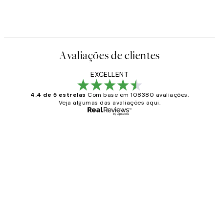
Avaliações de clientes
EXCELLENT
4.4 de 5 estrelas
Com base em 108380 avaliações.
Veja algumas das avaliações aqui.
Comprador verificado
Avaliações
de
...
clientes
2 jun.
guilhermina g