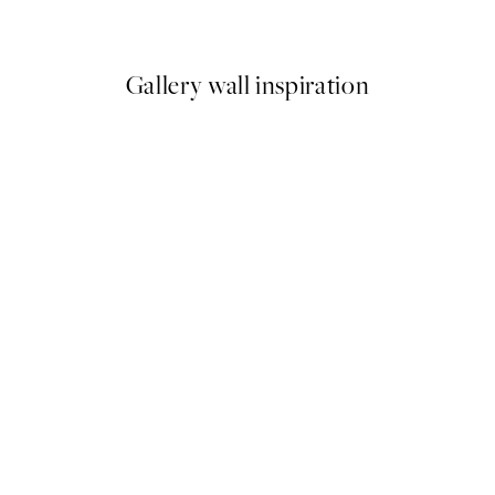
€
A partir de 6,50 €
13 €
Gallery wall inspiration