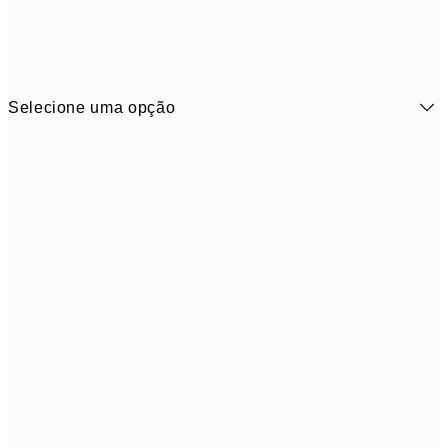
Selecione uma opção
3,
13x18 cm
7,