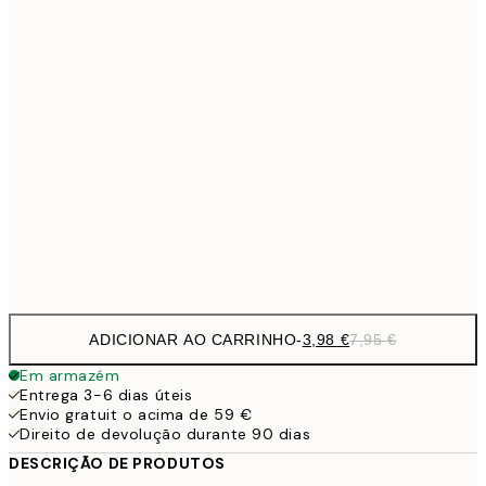
6,
21x30 cm
9,
30x40 cm
19,
13,7
40x50 cm
27,
16,2
50x70 cm
32,
Frame
options
ADICIONAR AO CARRINHO
-
3,98 €
7,95 €
Em armazém
Entrega 3-6 dias úteis
Envio gratuit o acima de 59 €
Direito de devolução durante 90 dias
DESCRIÇÃO DE PRODUTOS