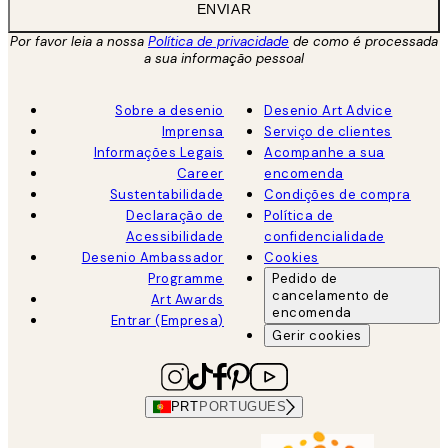
ENVIAR
Por favor leia a nossa
Política de privacidade
de como é processada
a sua informação pessoal
Sobre a desenio
Desenio Art Advice
Imprensa
Serviço de clientes
Informações Legais
Acompanhe a sua
Career
encomenda
Sustentabilidade
Condições de compra
Declaração de
Política de
Acessibilidade
confidencialidade
Desenio Ambassador
Cookies
Programme
Pedido de
cancelamento de
Art Awards
encomenda
Entrar (Empresa)
Gerir cookies
PRT
PORTUGUES