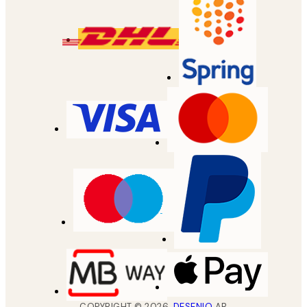
COPYRIGHT ©
2026
,
DESENIO
AB