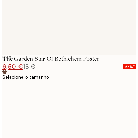
SS25
The Garden Star Of Bethlehem Poster
6,50 €
13 €
50%*
Selecione o tamanho