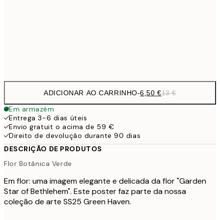
16,2
50x70 cm
32,
Frame
options
ADICIONAR AO CARRINHO
-
6,50 €
13 €
Em armazém
Entrega 3-6 dias úteis
Envio gratuit o acima de 59 €
Direito de devolução durante 90 dias
DESCRIÇÃO DE PRODUTOS
Flor Botânica Verde
Em flor: uma imagem elegante e delicada da flor "Garden
Star of Bethlehem". Este poster faz parte da nossa
coleção de arte SS25 Green Haven.