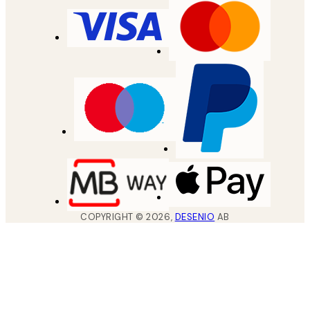
COPYRIGHT ©
2026
,
DESENIO
AB