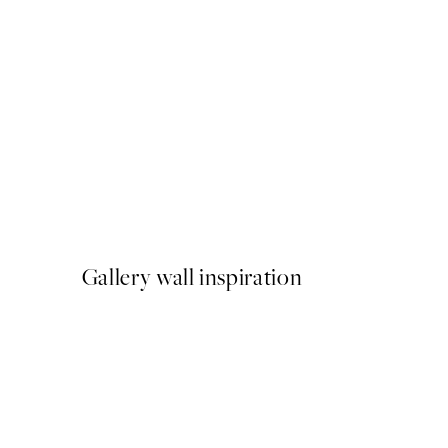
50%*
Frenchie Punk Poster
A partir de 6,50 €
13 €
Gallery wall inspiration