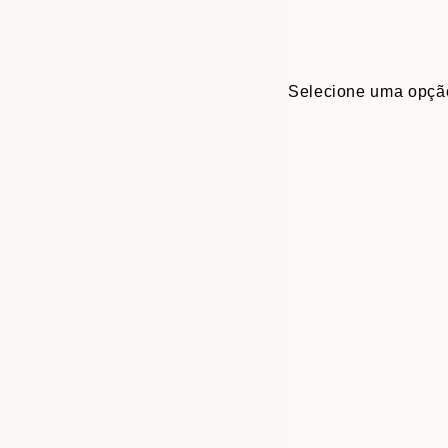
Selecione uma opçã
Frame
30x40 cm
options
50x70 cm