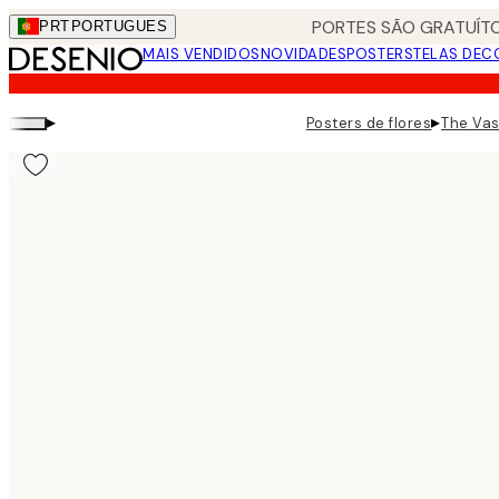
Skip
PORTES SÃO GRATUÍTO
PRT
PORTUGUES
to
MAIS VENDIDOS
NOVIDADES
POSTERS
TELAS DEC
main
content.
▸
▸
Posters de flores
The Vas