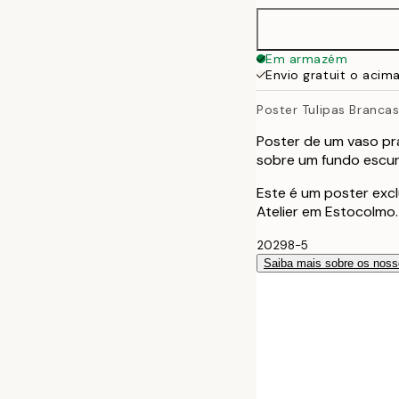
100x150 cm
Em armazém
Envio gratuit o acim
Poster Tulipas Branca
Poster de um vaso pr
sobre um fundo escur
Este é um poster excl
Atelier em Estocolmo.
20298-5
Saiba mais sobre os noss