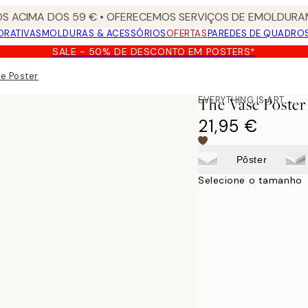
S ACIMA DOS 59 € • OFERECEMOS SERVIÇOS DE EMOLDURAM
ORATIVAS
MOLDURAS & ACESSÓRIOS
OFERTAS
PAREDES DE QUADRO
SALE - 50% DE DESCONTO EM POSTERS*
e Poster
EVERYTHING IS ART
The Vase Poster
21,95 €
Pôster
Selecione o tamanho