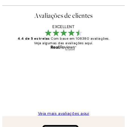
Avaliações de clientes
EXCELLENT
4.4 de 5 estrelas
Com base em 108380 avaliações.
Veja algumas das avaliações aqui.
Comprador verificado
Avaliações
de
...
clientes
2 jun.
guilhermina g
Veja mais avaliações aqui