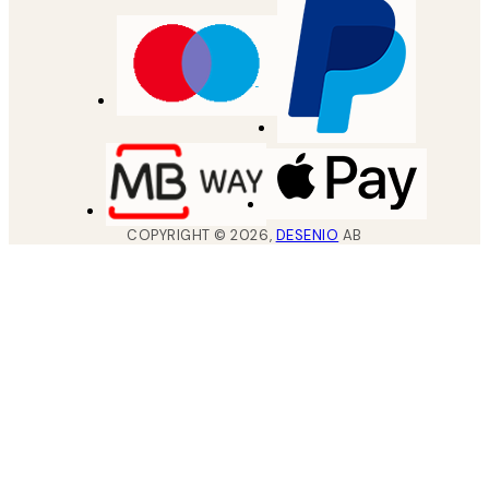
COPYRIGHT ©
2026
,
DESENIO
AB