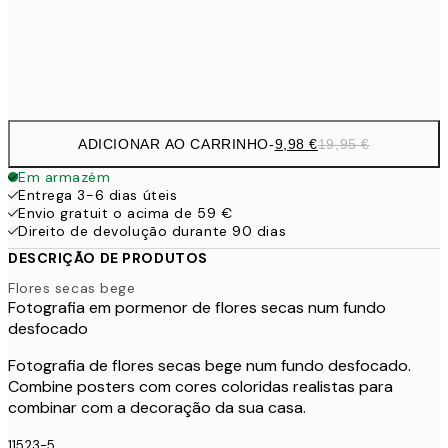
32,
Frame
options
ADICIONAR AO CARRINHO
-
9,98 €
19,95 €
Em armazém
Entrega 3-6 dias úteis
Envio gratuit o acima de 59 €
Direito de devolução durante 90 dias
DESCRIÇÃO DE PRODUTOS
Flores secas bege
Fotografia em pormenor de flores secas num fundo
desfocado
Fotografia de flores secas bege num fundo desfocado.
Combine posters com cores coloridas realistas para
combinar com a decoração da sua casa.
11523-5