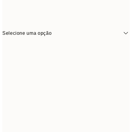
Selecione uma opção
16,2
50x70 cm
32,