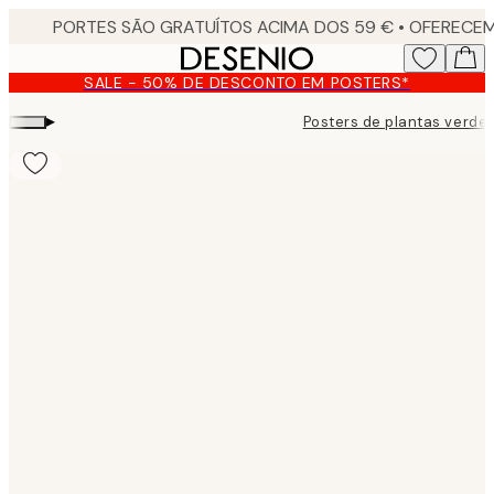
Skip
to
main
SALE - 50% DE DESCONTO EM POSTERS*
content.
▸
Posters de plantas verde
Product
images