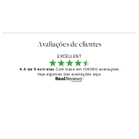
Avaliações de clientes
EXCELLENT
4.4 de 5 estrelas
Com base em 108380 avaliações.
Veja algumas das avaliações aqui.
Comprador verificado
Avaliações
de
...
clientes
2 jun.
guilhermina g