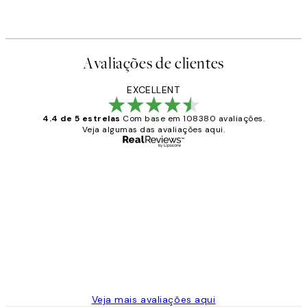
Avaliações de clientes
EXCELLENT
4.4 de 5 estrelas
Com base em 108380 avaliações.
Veja algumas das avaliações aqui.
Comprador verificado
Avaliações
de
...
clientes
2 jun.
guilhermina g
Veja mais avaliações aqui