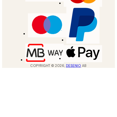
COPYRIGHT ©
2026
,
DESENIO
AB