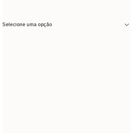
Selecione uma opção
9,
30x40 cm
19,