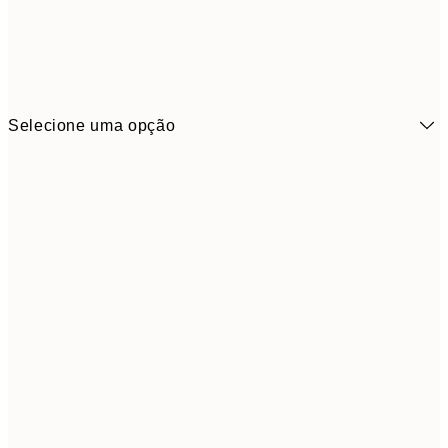
Selecione uma opção
3,
13x18 cm
7,