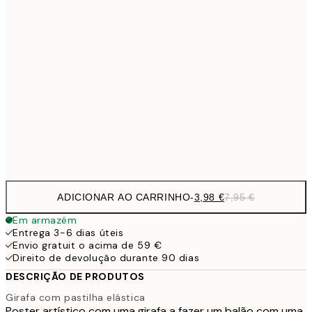
6,
21x30 cm
9,
30x40 cm
19,
16,2
50x70 cm
32,
Frame
options
ADICIONAR AO CARRINHO
-
3,98 €
7,95 €
Em armazém
Entrega 3-6 dias úteis
Envio gratuit o acima de 59 €
Direito de devolução durante 90 dias
DESCRIÇÃO DE PRODUTOS
Girafa com pastilha elástica
Poster artístico com uma girafa a fazer um balão com uma