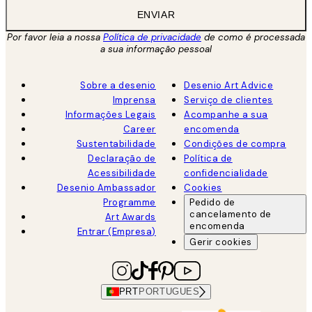
ENVIAR
Por favor leia a nossa
Política de privacidade
de como é processada
a sua informação pessoal
Sobre a desenio
Desenio Art Advice
Imprensa
Serviço de clientes
Informações Legais
Acompanhe a sua
Career
encomenda
Sustentabilidade
Condições de compra
Declaração de
Política de
Acessibilidade
confidencialidade
Desenio Ambassador
Cookies
Programme
Pedido de
cancelamento de
Art Awards
encomenda
Entrar (Empresa)
Gerir cookies
PRT
PORTUGUES