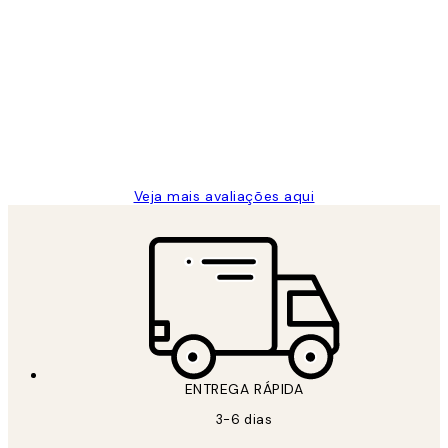
Comprador verificado
Avaliações
de
...
clientes
2 jun.
guilhermina g
Veja mais avaliações aqui
ENTREGA RÁPIDA
3-6 dias