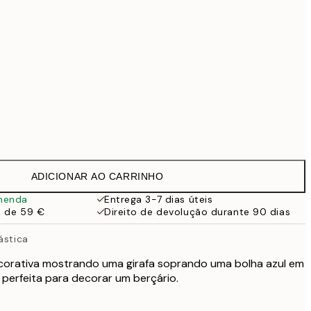
99 €
Sem moldura
ADICIONAR AO CARRINHO
menda
Entrega 3-7 dias úteis
a de 59 €
Direito de devolução durante 90 dias
ástica
ecorativa mostrando uma girafa soprando uma bolha azul em
 perfeita para decorar um berçário.