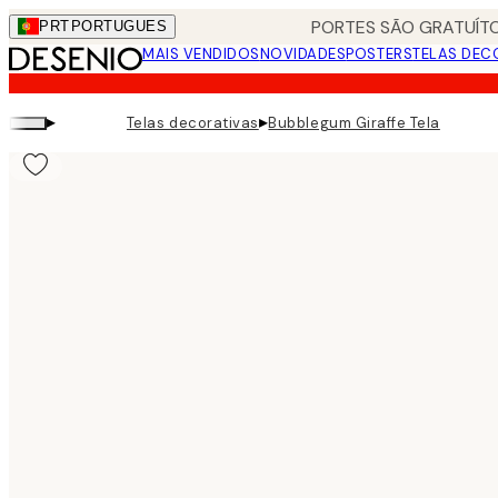
Skip
PORTES SÃO GRATUÍTO
PRT
PORTUGUES
to
MAIS VENDIDOS
NOVIDADES
POSTERS
TELAS DEC
main
content.
▸
▸
Telas decorativas
Bubblegum Giraffe Tela