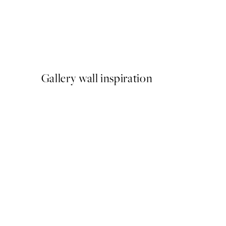
50%*
Abstract Greenscape Poste
A partir de 10,98 €
21,95 €
Gallery wall inspiration