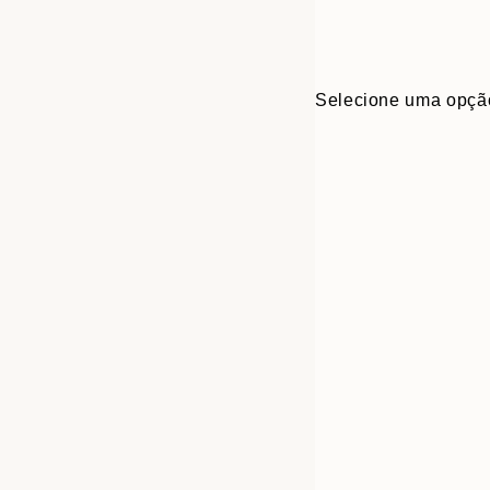
Selecione uma opçã
30x40 cm
50x70 cm