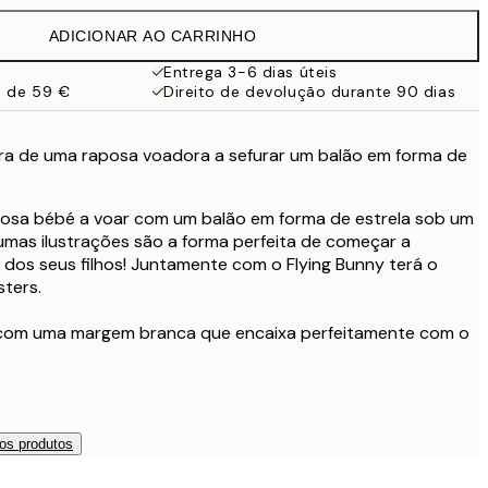
13 €
ADICIONAR AO CARRINHO
9,98 €
19,95 €
Entrega 3-6 dias úteis
a de 59 €
Direito de devolução durante 90 dias
16,23 €
32,45 €
ra de uma raposa voadora a sefurar um balão em forma de
posa bébé a voar com um balão em forma de estrela sob um
umas ilustrações são a forma perfeita de começar a
dos seus filhos! Juntamente com o Flying Bunny terá o
ters.
 com uma margem branca que encaixa perfeitamente com o
os produtos