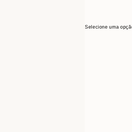
Selecione uma opçã
Frame
13x18 cm
options
21x30 cm