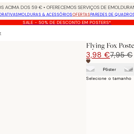
S ACIMA DOS 59 € • OFERECEMOS SERVIÇOS DE EMOLDURAM
ORATIVAS
MOLDURAS & ACESSÓRIOS
OFERTAS
PAREDES DE QUADRO
SALE - 50% DE DESCONTO EM POSTERS*
r
Flying Fox Post
3,98 €
7,95 €
Pôster
Selecione o tamanho