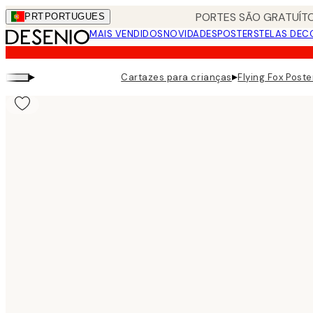
Skip
PORTES SÃO GRATUÍTO
PRT
PORTUGUES
to
MAIS VENDIDOS
NOVIDADES
POSTERS
TELAS DEC
main
content.
▸
▸
Cartazes para crianças
Flying Fox Poste