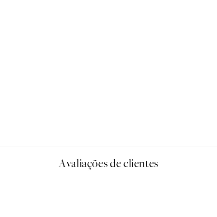
50%*
Good Night World Poster
A partir de 6,50 €
13 €
Avaliações de clientes