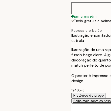
30x40 cm
Em armazém
Envio gratuit o acim
50x70 cm
Raposa e o balão
Ilustração encantado
estrela
Ilustração de uma ra
fundo bege claro. Alg
decoração do quarto 
match perfeito de pos
O poster é impresso
design.
12465-3
Histórico de preço
Saiba mais sobre os noss