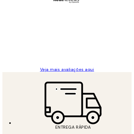
Comprador verificado
Avaliações
de
...
clientes
2 jun.
guilhermina g
Veja mais avaliações aqui
ENTREGA RÁPIDA