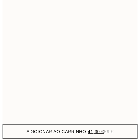
69,3
50x70 cm
Sem moldura
ADICIONAR AO CARRINHO
-
41,30 €
59 €