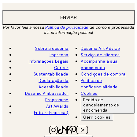
ENVIAR
Por favor leia a nossa
Política de privacidade
de como é processada
a sua informação pessoal
Sobre a desenio
Desenio Art Advice
Imprensa
Serviço de clientes
Informações Legais
Acompanhe a sua
Career
encomenda
Sustentabilidade
Condições de compra
Declaração de
Política de
Acessibilidade
confidencialidade
Desenio Ambassador
Cookies
Programme
Pedido de
cancelamento de
Art Awards
encomenda
Entrar (Empresa)
Gerir cookies