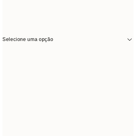
Selecione uma opção
41,3
30x40 cm