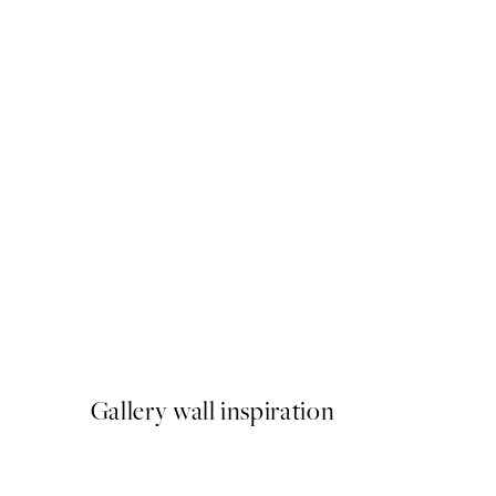
50%*
Flower Deer Poster
A partir de 3,98 €
7,95 €
Gallery wall inspiration