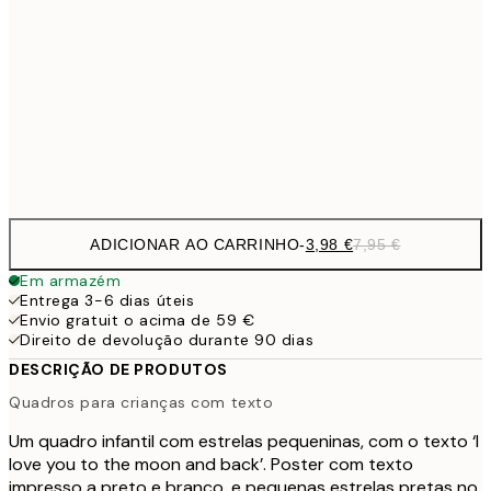
9,
30x40 cm
19,
16,2
50x70 cm
32,
Frame
options
ADICIONAR AO CARRINHO
-
3,98 €
7,95 €
Em armazém
Entrega 3-6 dias úteis
Envio gratuit o acima de 59 €
Direito de devolução durante 90 dias
DESCRIÇÃO DE PRODUTOS
Quadros para crianças com texto
Um quadro infantil com estrelas pequeninas, com o texto ‘I
love you to the moon and back’. Poster com texto
impresso a preto e branco, e pequenas estrelas pretas no