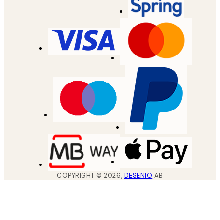
COPYRIGHT ©
2026
,
DESENIO
AB