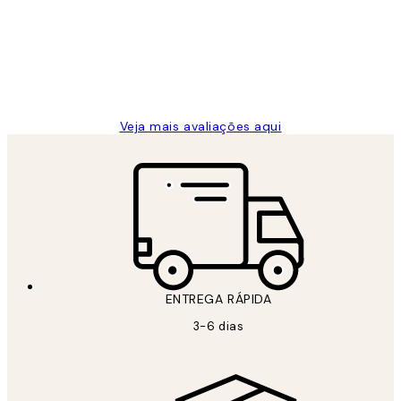
...
clientes
2 jun.
guilhermina g
Veja mais avaliações aqui
ENTREGA RÁPIDA
3-6 dias