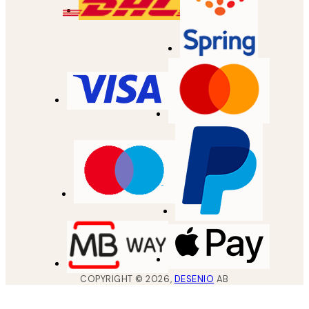
COPYRIGHT ©
2026
,
DESENIO
AB