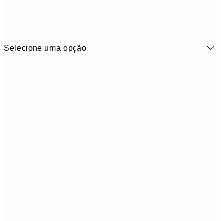
Selecione uma opção
6,
21x30 cm
9,