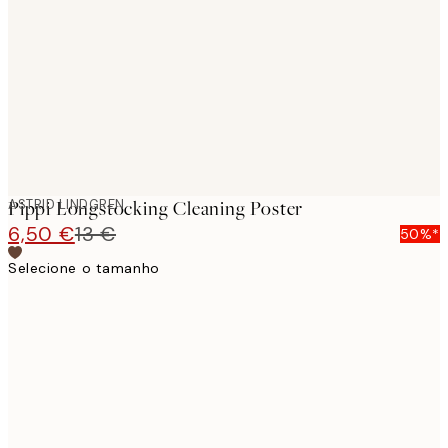
images
ASTRID LINDGREN
Pippi Longstocking Cleaning Poster
6,50 €
13 €
50%*
Selecione o tamanho