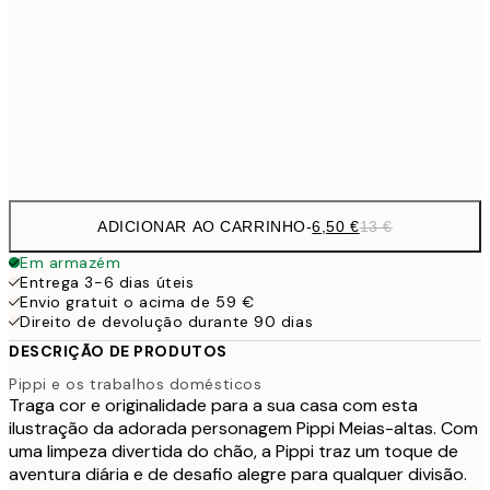
30x40 cm
19,
16,2
50x70 cm
32,
Frame
options
ADICIONAR AO CARRINHO
-
6,50 €
13 €
Em armazém
Entrega 3-6 dias úteis
Envio gratuit o acima de 59 €
Direito de devolução durante 90 dias
DESCRIÇÃO DE PRODUTOS
Pippi e os trabalhos domésticos
Traga cor e originalidade para a sua casa com esta
ilustração da adorada personagem Pippi Meias-altas. Com
uma limpeza divertida do chão, a Pippi traz um toque de
aventura diária e de desafio alegre para qualquer divisão.