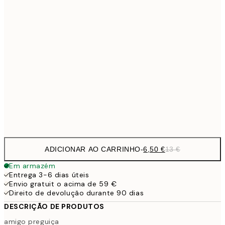
9,
30x40 cm
19,
13,7
40x50 cm
27,
16,2
50x70 cm
32,
Frame
options
ADICIONAR AO CARRINHO
-
6,50 €
13 €
Em armazém
Entrega 3-6 dias úteis
Envio gratuit o acima de 59 €
Direito de devolução durante 90 dias
DESCRIÇÃO DE PRODUTOS
amigo preguiça