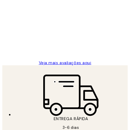
Comprador verificado
Avaliações
de
...
clientes
2 jun.
guilhermina g
Veja mais avaliações aqui
ENTREGA RÁPIDA
3-6 dias