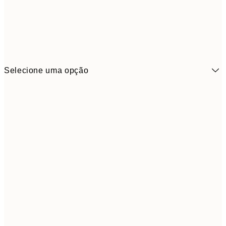
Selecione uma opção
6,
21x30 cm