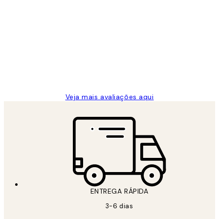
Comprador verificado
Avaliações
de
...
clientes
2 jun.
guilhermina g
Veja mais avaliações aqui
ENTREGA RÁPIDA
3-6 dias