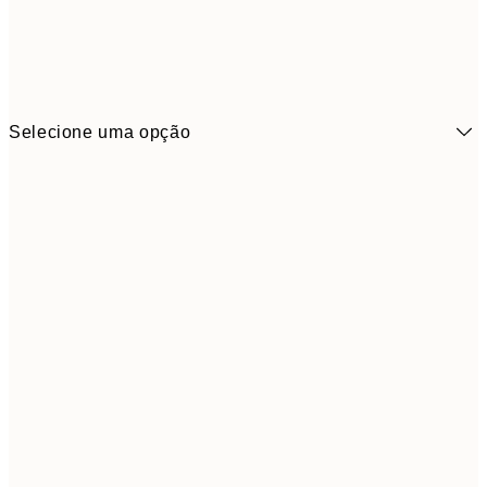
Selecione uma opção
6,
21x30 cm