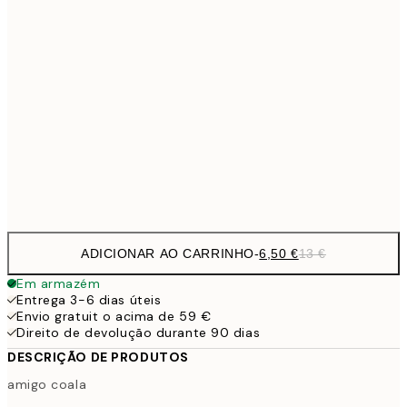
9,
30x40 cm
19,
13,7
40x50 cm
27,
16,2
50x70 cm
32,
Frame
options
ADICIONAR AO CARRINHO
-
6,50 €
13 €
Em armazém
Entrega 3-6 dias úteis
Envio gratuit o acima de 59 €
Direito de devolução durante 90 dias
DESCRIÇÃO DE PRODUTOS
amigo coala