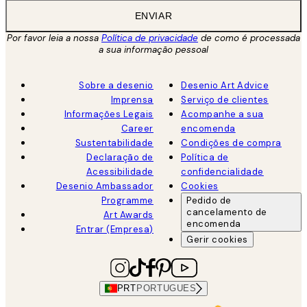
ENVIAR
Por favor leia a nossa
Política de privacidade
de como é processada
a sua informação pessoal
Sobre a desenio
Desenio Art Advice
Imprensa
Serviço de clientes
Informações Legais
Acompanhe a sua
Career
encomenda
Sustentabilidade
Condições de compra
Declaração de
Política de
Acessibilidade
confidencialidade
Desenio Ambassador
Cookies
Programme
Pedido de
cancelamento de
Art Awards
encomenda
Entrar (Empresa)
Gerir cookies
PRT
PORTUGUES