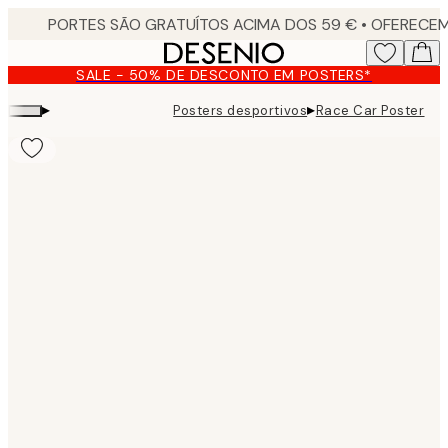
Skip
to
main
SALE - 50% DE DESCONTO EM POSTERS*
content.
▸
▸
Posters desportivos
Race Car Poster
Product
images