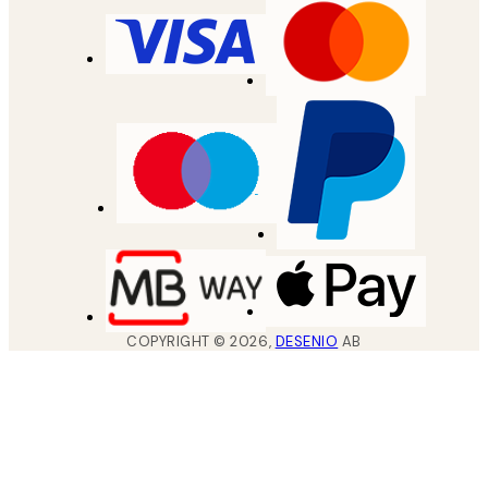
COPYRIGHT ©
2026
,
DESENIO
AB