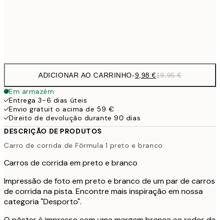
32,
Frame
options
ADICIONAR AO CARRINHO
-
9,98 €
19,95 €
Em armazém
Entrega 3-6 dias úteis
Envio gratuit o acima de 59 €
Direito de devolução durante 90 dias
DESCRIÇÃO DE PRODUTOS
Carro de corrida de Fórmula 1 preto e branco
Carros de corrida em preto e branco
Impressão de foto em preto e branco de um par de carros
de corrida na pista. Encontre mais inspiração em nossa
categoria "Desporto".
O pôster é impresso com uma margem branca ao redor da