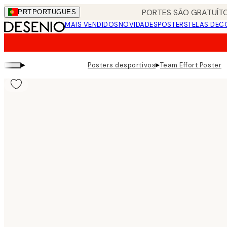
Skip
PORTES SÃO GRATUÍTO
PRT
PORTUGUES
to
MAIS VENDIDOS
NOVIDADES
POSTERS
TELAS DEC
main
content.
▸
▸
Posters desportivos
Team Effort Poster