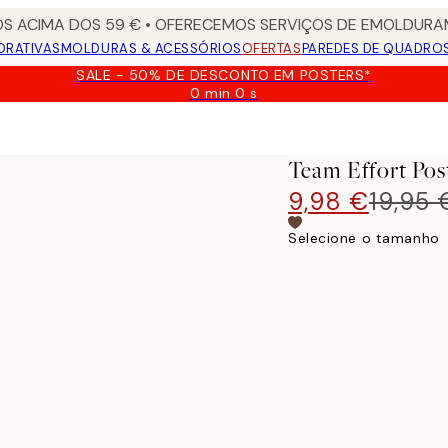
S ACIMA DOS 59 € • OFERECEMOS SERVIÇOS DE EMOLDURAM
ORATIVAS
MOLDURAS & ACESSÓRIOS
OFERTAS
PAREDES DE QUADRO
SALE - 50% DE DESCONTO EM POSTERS*
0 min
0 s
Válido
até:
2026-
08-
Team Effort Pos
09
9,98 €
19,95 
Selecione o tamanho