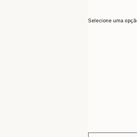
Selecione uma opçã
Frame
30x40 cm
options
50x70 cm