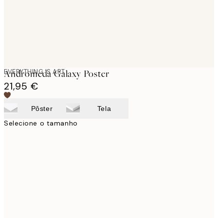
EVERYTHING IS ART
Andromeda Galaxy Poster
21,95 €
Pôster
Tela
Selecione o tamanho