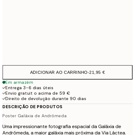
70x100 cm
54,4
100x150 cm
11
Frame
options
ADICIONAR AO CARRINHO
-
21,95 €
Em armazém
Entrega 3-6 dias úteis
Envio gratuit o acima de 59 €
Direito de devolução durante 90 dias
DESCRIÇÃO DE PRODUTOS
Poster Galáxia de Andrómeda
Uma impressionante fotografia espacial da Galáxia de
Andrómeda, a maior galáxia mais próxima da Via Láctea.