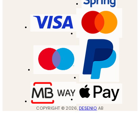
COPYRIGHT ©
2026
,
DESENIO
AB