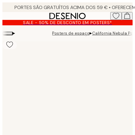
Skip
to
main
SALE - 50% DE DESCONTO EM POSTERS*
content.
▸
▸
Posters de espaço
California Nebula Pos
Product
images