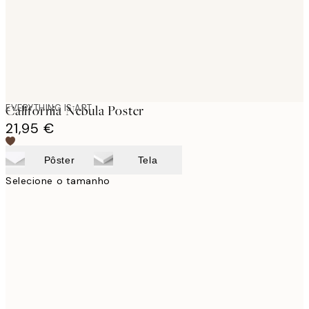
EVERYTHING IS ART
California Nebula Poster
21,95 €
Pôster
Tela
Selecione o tamanho