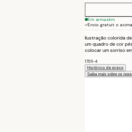
40x50 cm
Em armazém
Envio gratuit o acim
50x70 cm
Ilustração colorida 
70x100 cm
um quadro de cor pês
colocar um sorriso em
17511-4
Histórico de preço
Saiba mais sobre os noss