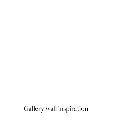
50%*
Traces of Light No1 Poster
A partir de 7,50 €
15 €
Gallery wall inspiration