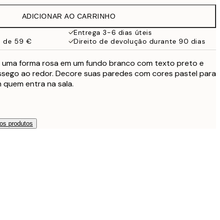
19,95 €
ADICIONAR AO CARRINHO
13,73 €
27,45 €
Entrega 3-6 dias úteis
a de 59 €
Direito de devolução durante 90 dias
16,23 €
32,45 €
de uma forma rosa em um fundo branco com texto preto e
24,50 €
sego ao redor. Decore suas paredes com cores pastel para
49 €
 quem entra na sala.
os produtos