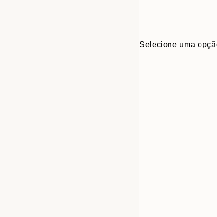
Selecione uma opçã
Frame
21x30 cm
options
30x40 cm