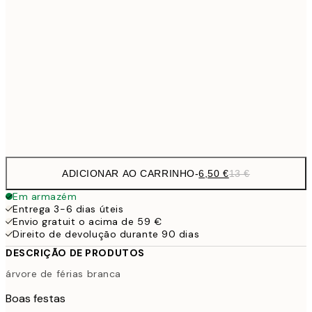
9,
30x40 cm
19,
16,2
50x70 cm
32,
Frame
options
ADICIONAR AO CARRINHO
-
6,50 €
13 €
Em armazém
Entrega 3-6 dias úteis
Envio gratuit o acima de 59 €
Direito de devolução durante 90 dias
DESCRIÇÃO DE PRODUTOS
árvore de férias branca
Boas festas