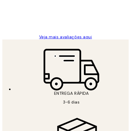
clientes
2 jun.
guilhermina g
Veja mais avaliações aqui
ENTREGA RÁPIDA
3-6 dias