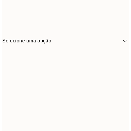
Selecione uma opção
6,
21x30 cm