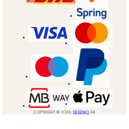
COPYRIGHT ©
2026
,
DESENIO
AB