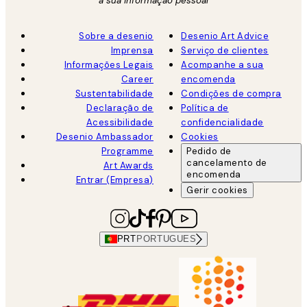
a sua informação pessoal
Sobre a desenio
Desenio Art Advice
Imprensa
Serviço de clientes
Informações Legais
Acompanhe a sua
Career
encomenda
Sustentabilidade
Condições de compra
Declaração de
Política de
Acessibilidade
confidencialidade
Desenio Ambassador
Cookies
Programme
Pedido de
cancelamento de
Art Awards
encomenda
Entrar (Empresa)
Gerir cookies
PRT
PORTUGUES