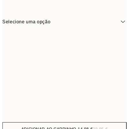
Selecione uma opção
14,9
ONE SIZE
29,