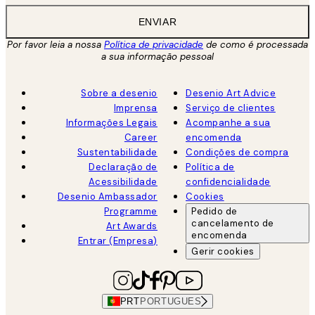
ENVIAR
Por favor leia a nossa
Política de privacidade
de como é processada
a sua informação pessoal
Sobre a desenio
Desenio Art Advice
Imprensa
Serviço de clientes
Informações Legais
Acompanhe a sua
Career
encomenda
Sustentabilidade
Condições de compra
Declaração de
Política de
Acessibilidade
confidencialidade
Desenio Ambassador
Cookies
Programme
Pedido de
cancelamento de
Art Awards
encomenda
Entrar (Empresa)
Gerir cookies
PRT
PORTUGUES