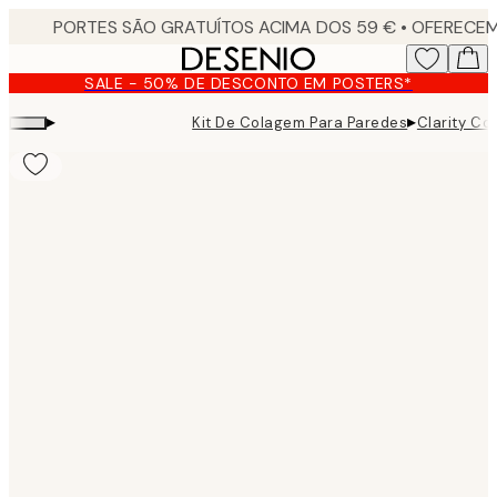
Skip
to
main
SALE - 50% DE DESCONTO EM POSTERS*
content.
▸
▸
Kit De Colagem Para Paredes
Clarity Col
Product
images