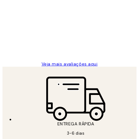
Comprador verificado
Avaliações
de
...
clientes
2 jun.
guilhermina g
Veja mais avaliações aqui
ENTREGA RÁPIDA
3-6 dias