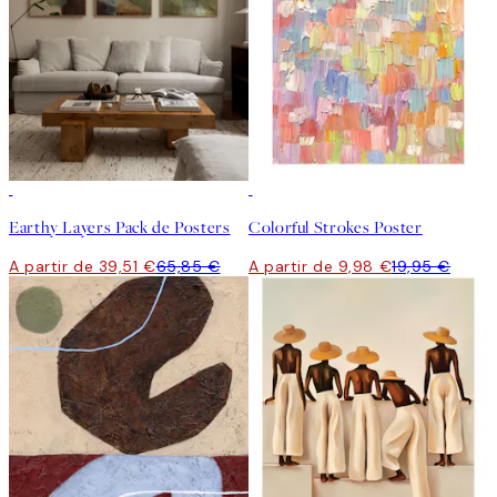
-40%
50%*
Earthy Layers Pack de Posters
Colorful Strokes Poster
A partir de 39,51 €
65,85 €
A partir de 9,98 €
19,95 €