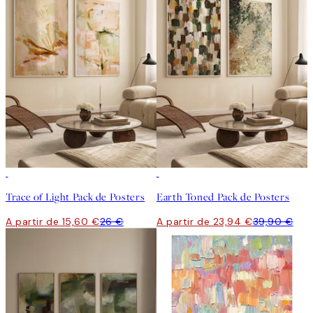
-40%
-40%
Trace of Light Pack de Posters
Earth Toned Pack de Posters
A partir de 15,60 €
26 €
A partir de 23,94 €
39,90 €