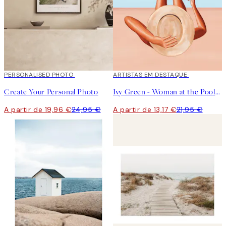
20%*
PERSONALISED PHOTO
Criar Arte
40%*
ARTISTAS EM DESTAQUE
Create Your Personal Photo
Ivy Green - Woman at the Poolside Poster
A partir de 19,96 €
24,95 €
A partir de 13,17 €
21,95 €