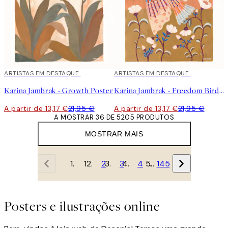
40%*
ARTISTAS EM DESTAQUE
40%*
ARTISTAS EM DESTAQUE
Karina Jambrak - Growth Poster
Karina Jambrak - Freedom Bird Poster
A partir de 13,17 €
21,95 €
A partir de 13,17 €
21,95 €
A MOSTRAR 36 DE 5205 PRODUTOS
MOSTRAR MAIS
1
2
3
4
…
145
Posters e ilustrações online