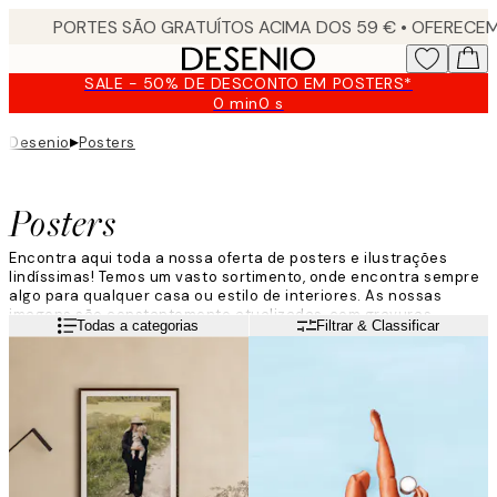
Skip
to
main
SALE - 50% DE DESCONTO EM POSTERS*
content.
0 min
0 s
Válido
até:
▸
Desenio
Posters
2026-
08-
09
Posters
Encontra aqui toda a nossa oferta de posters e ilustrações
lindíssimas! Temos um vasto sortimento, onde encontra sempre
algo para qualquer casa ou estilo de interiores. As nossas
imagens são constantemente atualizadas, com gravuras
Leia mais
Todas a categorias
Filtrar & Classificar
populares e temas exclusivos para que como cliente possa
sempre encontrar algo certo para si. Modernize as paredes da
sua casa com os posters da Desenio!