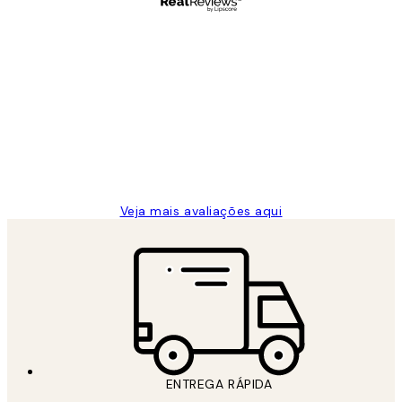
Comprador verificado
Avaliações
de
...
clientes
2 jun.
guilhermina g
Veja mais avaliações aqui
ENTREGA RÁPIDA