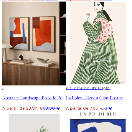
-40%
40%*
ARTISTAS EM DESTAQUE
Abstract Landscape Pack de Posters
La Poire - Green Coat Poster
A partir de 23,94 €
39,90 €
A partir de 7,80 €
13 €