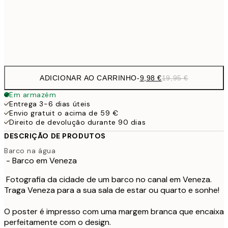
32,
Frame
options
ADICIONAR AO CARRINHO
-
9,98 €
19,95 €
Em armazém
Entrega 3-6 dias úteis
Envio gratuit o acima de 59 €
Direito de devolução durante 90 dias
DESCRIÇÃO DE PRODUTOS
Barco na água
- Barco em Veneza
Fotografia da cidade de um barco no canal em Veneza.
Traga Veneza para a sua sala de estar ou quarto e sonhe!
O poster é impresso com uma margem branca que encaixa
perfeitamente com o design.