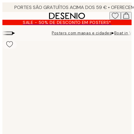
Skip
to
main
SALE - 50% DE DESCONTO EM POSTERS*
content.
▸
▸
Posters com mapas e cidades
Boat in V
Product
images