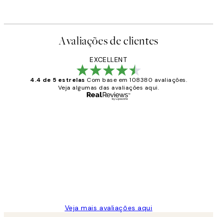
Avaliações de clientes
EXCELLENT
4.4 de 5 estrelas
Com base em 108380 avaliações.
Veja algumas das avaliações aqui.
Comprador verificado
Avaliações
de
...
clientes
2 jun.
guilhermina g
Veja mais avaliações aqui