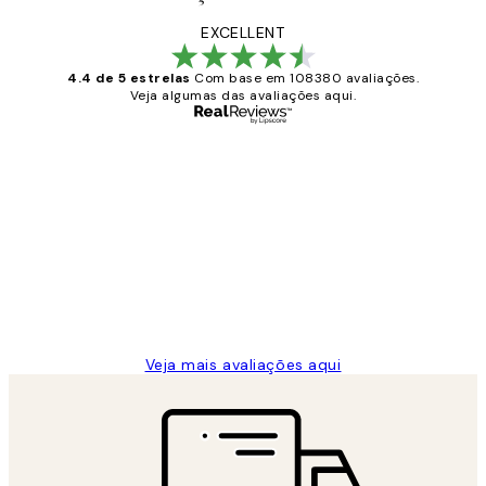
EXCELLENT
4.4 de 5 estrelas
Com base em 108380 avaliações.
Veja algumas das avaliações aqui.
Comprador verificado
Avaliações
de
...
clientes
2 jun.
guilhermina g
Veja mais avaliações aqui