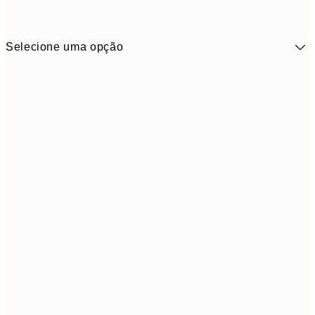
Selecione uma opção
7,
30x40 cm
15,