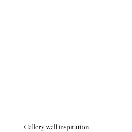
50%*
Lovebird Poster
A partir de 3,98 €
7,95 €
Gallery wall inspiration