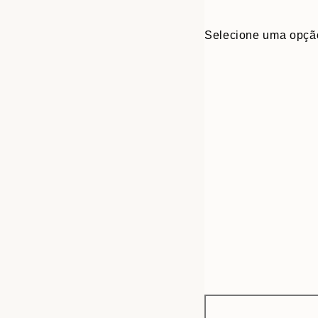
Selecione uma opçã
Frame
30x40 cm
options
50x70 cm