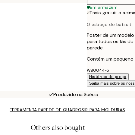
Em armazém
Envio gratuit o acim
O esboço do batsuit
Poster de um modelo 
para todos os fãs do
parede.
Contém um pequeno tex
WB0044-5
Histórico de preço
Saiba mais sobre os noss
Produzido na Suécia
FERRAMENTA PAREDE DE QUADROS
IR PARA MOLDURAS
Others also bought