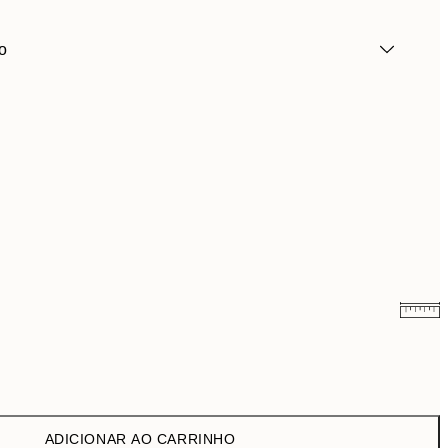
o
9,98 €
19,95 €
16,23 €
32,45 €
ADICIONAR AO CARRINHO