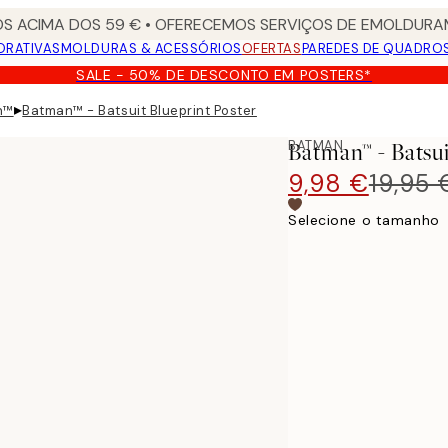
S ACIMA DOS 59 € • OFERECEMOS SERVIÇOS DE EMOLDURAM
ORATIVAS
MOLDURAS & ACESSÓRIOS
OFERTAS
PAREDES DE QUADRO
SALE - 50% DE DESCONTO EM POSTERS*
▸
n™
Batman™ - Batsuit Blueprint Poster
BATMAN
Batman™ - Batsui
9,98 €
19,95 
Selecione o tamanho