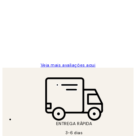
Comprador verificado
Avaliações
de
...
clientes
2 jun.
guilhermina g
Veja mais avaliações aqui
ENTREGA RÁPIDA
3-6 dias