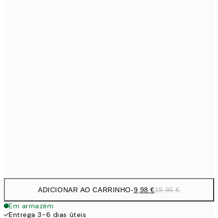
9,
30x40 cm
19,
16,2
50x70 cm
32,
Frame
options
ADICIONAR AO CARRINHO
-
9,98 €
19,95 €
Em armazém
Entrega 3-6 dias úteis