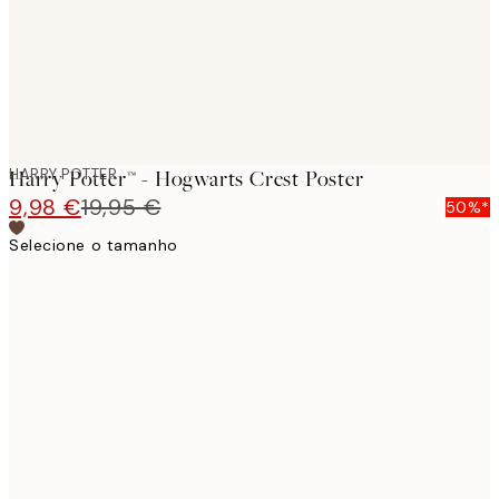
HARRY POTTER
Harry Potter™ - Hogwarts Crest Poster
9,98 €
19,95 €
50%*
Selecione o tamanho