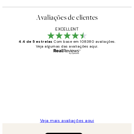
Avaliações de clientes
EXCELLENT
4.4 de 5 estrelas
Com base em 108380 avaliações.
Veja algumas das avaliações aqui.
Comprador verificado
Avaliações
de
...
clientes
2 jun.
guilhermina g
Veja mais avaliações aqui