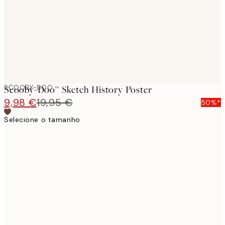
images
SCOOBY-DOO
Scooby-Doo™ Sketch History Poster
9,98 €
19,95 €
50%*
Selecione o tamanho