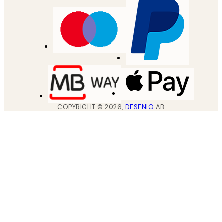
COPYRIGHT ©
2026
,
DESENIO
AB