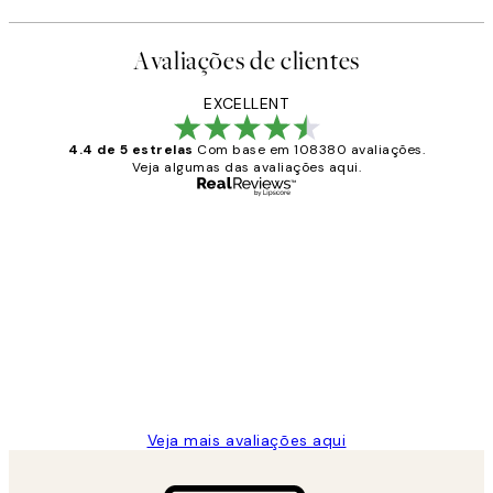
Avaliações de clientes
EXCELLENT
4.4 de 5 estrelas
Com base em 108380 avaliações.
Veja algumas das avaliações aqui.
Comprador verificado
Avaliações
de
...
clientes
2 jun.
guilhermina g
Veja mais avaliações aqui